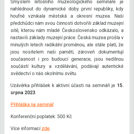
Smyslem letošního muzeologického semináře je
nahlédnout do dynamické doby první republiky, kdy
houfně vznikala městská a okresní muzea. Naši
předchůdci nám svou činnosti dotvořili základ muzejní
sitě, kterou nám mladé Československo odkázalo, a
nastavili základy muzejní práce. Česká muzea prošla v
minulých letech radikální proměnou, ale stále platí, že
jsou nositelem naši pamětí, zároveň dokumentují
současnost i pro budoucí generace, jsou nedílnou
součástí kultury a vzdělávání, podávají autentické
svědectví o nás okolnímu světu.
Uzávěrka přihlášek k aktivní účasti na semináři je
15.
srpna 2023
.
Přihláška na seminář
Konferenční poplatek: 500 Kč
Více informací
zde
.