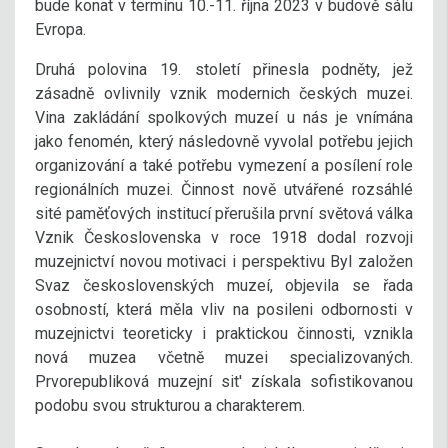
bude konat v termínu 10.-11. října 2023 v budově sálu
Evropa.
Druhá polovina 19. století přinesla podněty, jež
zásadně ovlivnily vznik modernich českých muzei.
Vina zakládání spolkových muzeí u nás je vnímána
jako fenomén, který následovně vyvolal potřebu jejich
organizování a také potřebu vymezení a posílení role
regionálních muzei. Činnost nově utvářené rozsáhlé
sité paměťových institucí přerušila první světová válka
Vznik Československa v roce 1918 dodal rozvoji
muzejnictví novou motivaci i perspektivu Byl založen
Svaz československých muzeí, objevila se řada
osobností, která měla vliv na posileni odbornosti v
muzejnictvi teoreticky i praktickou činnosti, vznikla
nová muzea včetně muzei specializovaných.
Prvorepubliková muzejní sit' získala sofistikovanou
podobu svou strukturou a charakterem.