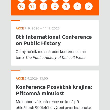
30
31
1
2
3
4
5
AKCE
7. 9. 2026 – 11. 9. 2026
8th International Conference
on Public History
Osmý ročník mezinárodní konference má
téma
The Public History of Difficult Pasts
.
AKCE
9.9.2026, 13:00
Konference Posvátná krajina:
Přítomná minulost
Mezioborová konference se koná při
příležitosti 900letého výročí první historické