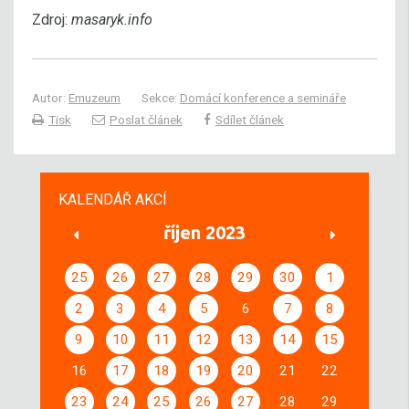
Zdroj:
masaryk.info
Autor:
Emuzeum
Sekce:
Domácí konference a semináře
Tisk
Poslat článek
Sdílet článek
KALENDÁŘ AKCÍ
říjen 2023
25
26
27
28
29
30
1
2
3
4
5
6
7
8
9
10
11
12
13
14
15
16
17
18
19
20
21
22
23
24
25
26
27
28
29