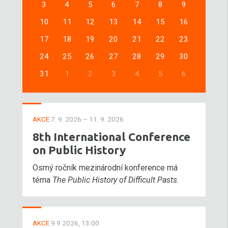
3
4
5
6
7
8
9
10
11
12
13
14
15
16
17
18
19
20
21
22
23
24
25
26
27
28
29
30
31
1
2
3
4
5
6
AKCE
7. 9. 2026 – 11. 9. 2026
8th International Conference
on Public History
Osmý ročník mezinárodní konference má
téma
The Public History of Difficult Pasts
.
AKCE
9.9.2026, 13:00