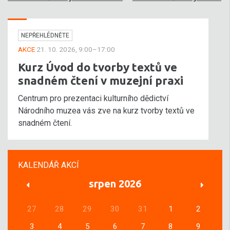
NEPŘEHLÉDNĚTE
AKCE
21. 10. 2026, 9:00–17:00
Kurz Úvod do tvorby textů ve
snadném čtení v muzejní praxi
Centrum pro prezentaci kulturního dědictví
Národního muzea vás zve na kurz tvorby textů ve
snadném čtení.
KALENDÁŘ AKCÍ
srpen 2026
27
28
29
30
31
1
2
3
4
5
6
7
8
9