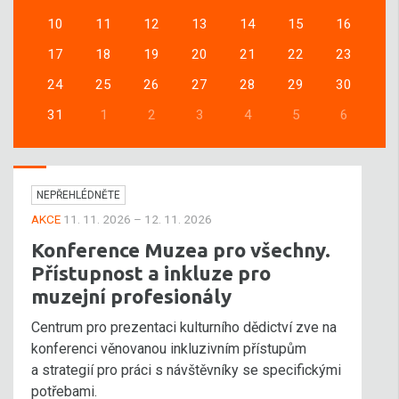
10
11
12
13
14
15
16
17
18
19
20
21
22
23
24
25
26
27
28
29
30
31
1
2
3
4
5
6
NEPŘEHLÉDNĚTE
AKCE
11. 11. 2026 – 12. 11. 2026
Konference Muzea pro všechny.
Přístupnost a inkluze pro
muzejní profesionály
Centrum pro prezentaci kulturního dědictví zve na
konferenci věnovanou inkluzivním přístupům
a strategií pro práci s návštěvníky se specifickými
potřebami.