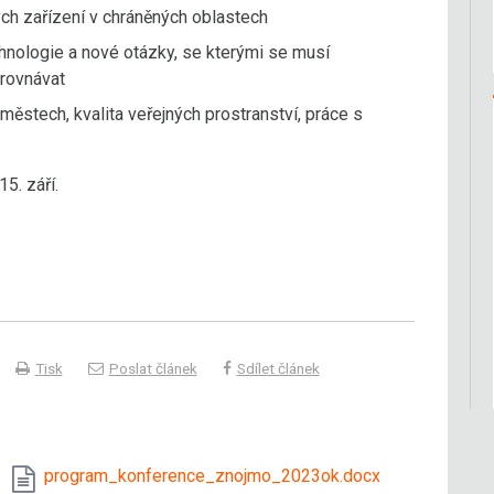
ých zařízení v chráněných oblastech
nologie a nové otázky, se kterými se musí
yrovnávat
 městech, kvalita veřejných prostranství, práce s
5. září.
Tisk
Poslat článek
Sdílet článek
program_konference_znojmo_2023ok.docx