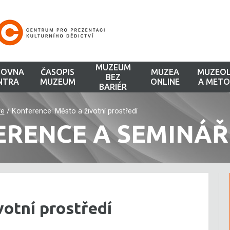
MUZEUM
HOVNA
ČASOPIS
MUZEA
MUZEOL
BEZ
NTRA
MUZEUM
ONLINE
A METO
BARIÉR
ře
/
Konference: Město a životní prostředí
ERENCE A SEMINÁŘ
votní prostředí