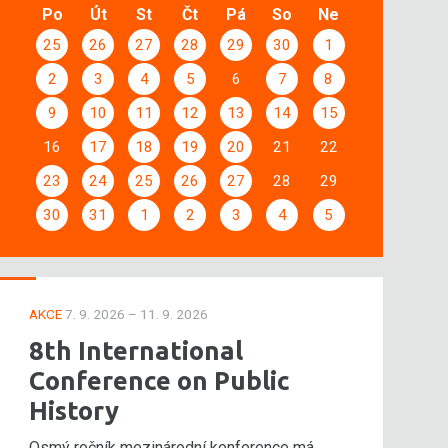
Po
Út
St
Čt
Pá
So
Ne
25
26
27
28
29
30
1
2
3
4
5
6
7
8
9
10
11
12
13
14
15
16
17
18
19
20
21
22
23
24
25
26
27
28
29
30
31
1
2
3
4
5
AKCE
7. 9. 2026 – 11. 9. 2026
8th International
Conference on Public
History
Osmý ročník mezinárodní konference má