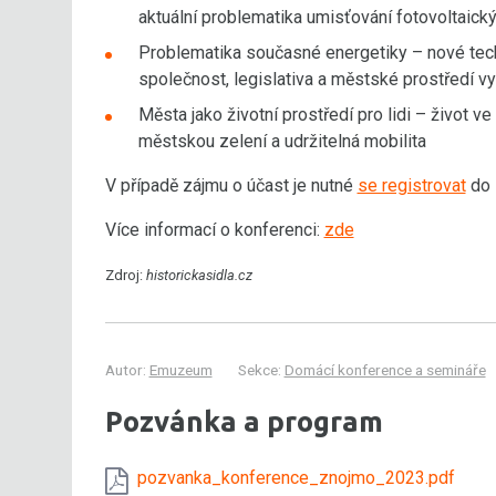
aktuální problematika umisťování fotovoltaick
Problematika současné energetiky – nové tech
společnost, legislativa a městské prostředí v
Města jako životní prostředí pro lidi – život ve
městskou zelení a udržitelná mobilita
V případě zájmu o účast je nutné
se registrovat
do 1
Více informací o konferenci:
zde
Zdroj:
historickasidla.cz
Autor:
Emuzeum
Sekce:
Domácí konference a semináře
Pozvánka a program
pozvanka_konference_znojmo_2023.pdf