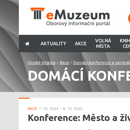
VOLNÁ
KNI
AKTUALITY
AKCE
MÍSTA
CE
Úvodní stránka
/
Akce
/
Domácí konference a seminá
DOMÁCÍ KONF
AKCE:
7. 10. 2023 – 8. 10. 2023
Konference: Město a ži