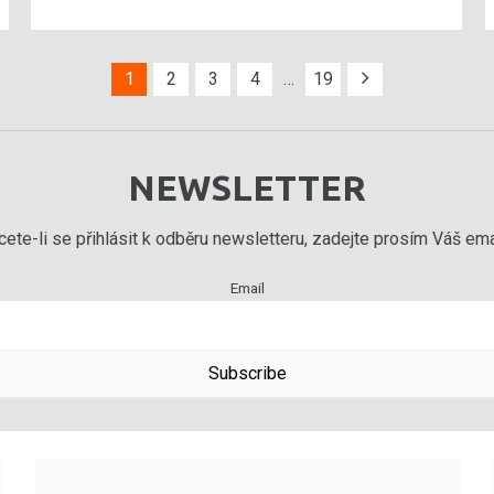
1
2
3
4
…
19
NEWSLETTER
ete-li se přihlásit k odběru newsletteru, zadejte prosím Váš emai
Email
Subscribe