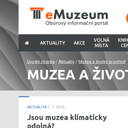
VOLNÁ
KNI
AKTUALITY
AKCE
MÍSTA
CE
Úvodní stránka
/
Aktuality
/
Muzea a životní prostředí
MUZEA A ŽIVO
AKTUALITA
1. 7. 2026
Jsou muzea klimaticky
odolná?