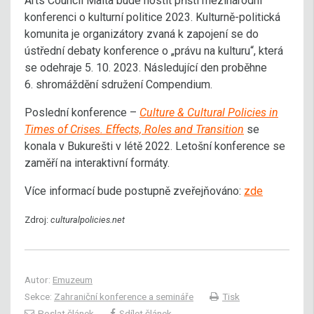
Arts Council Malta bude hostit příští mezinárodní
konferenci o kulturní politice 2023. Kulturně-politická
komunita je organizátory zvaná k zapojení se do
ústřední debaty konference o „právu na kulturu“, která
se odehraje 5. 10. 2023. Následující den proběhne
6. shromáždění sdružení Compendium.
Poslední konference –
Culture & Cultural Policies in
Times of Crises. Effects, Roles and Transition
se
konala v Bukurešti v létě 2022. Letošní konference se
zaměří na interaktivní formáty.
Více informací bude postupně zveřejňováno:
zde
Zdroj:
culturalpolicies.net
Autor:
Emuzeum
Sekce:
Zahraniční konference a semináře
Tisk
Poslat článek
Sdílet článek