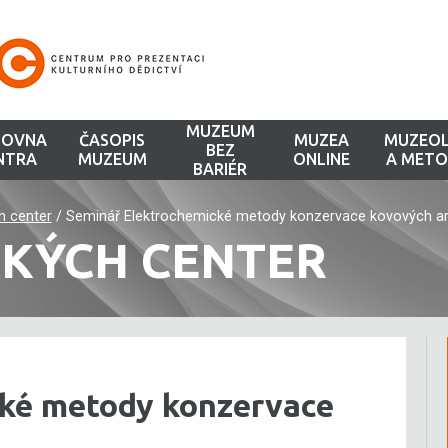
MUZEUM
HOVNA
ČASOPIS
MUZEA
MUZEOL
BEZ
NTRA
MUZEUM
ONLINE
A METO
BARIÉR
h center
/
Seminář Elektrochemické metody konzervace kovových ar
CKÝCH CENTER
ké metody konzervace