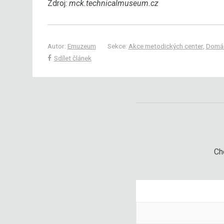
Zdroj:
mck.technicalmuseum.cz
Autor:
Emuzeum
Sekce:
Akce metodických center
,
Domác
Sdílet článek
Chc