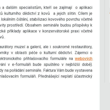
a dalším specialistům, kteří se zajímají o aplikaci
kulturního dědictví z kovů a jejich slitin. Cílem je
lokálním čištění, stabilizaci kovového povrchu včetně
sivity prostředí. Obsahem semináře budou příspěvky k
ické příklady aplikace v konzervátorské praxi včetně
vů.
rátory muzeí a galerií, ale i soukromé restaurátory,
rníky v oblasti péče o kulturní dědictví. Zájemci o
ektronického přihlašovacího formuláře na
webových
vání v e-formuláři bude spuštěno v nejbližší době).
ady na pořádání semináře. Faktura Vám bude vystavena
hlašovacím formuláři. Přednášející neplatí účastnický