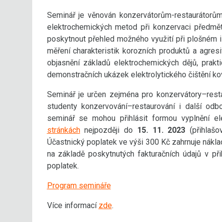
Seminář je věnován konzervátorům-restaurátorům 
elektrochemických metod při konzervaci předmětů 
poskytnout přehled možného využití při plošném i 
měření charakteristik korozních produktů a agre
objasnění základů elektrochemických dějů, prakt
demonstračních ukázek elektrolytického čištění ko
Seminář je určen zejména pro konzervátory–restau
studenty konzervování–restaurování i další odbo
seminář se mohou přihlásit formou vyplnění el
stránkách
nejpozději do
15. 11. 2023
(přihlašo
Účastnický poplatek ve výši 300 Kč zahrnuje nákl
na základě poskytnutých fakturačních údajů v při
poplatek.
Program semináře
Více informací
zde
.