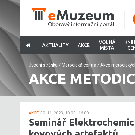
VOLNÁ
KNI
AKTUALITY
AKCE
MÍSTA
CE
Úvodní stránka
/
Metodická centra
/
Akce metodickýc
AKCE METODI
AKCE:
30. 11. 2023, 10:00–16:00
Seminář Elektrochemic
kovových artefaktů