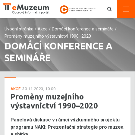
Úvodní stránka
/
Akce
/
Domácí konference a semináře
/
Proměny muzejního výstavnictví 1990–2020
DOMÁCÍ KONFERENCE A
SEMINÁŘE
AKCE:
30.11.2023, 10:00
Proměny muzejního
výstavnictví 1990–2020
Panelová diskuse v rámci výzkumného projektu
programu NAKI: Prezentační strategie pro muzea
a sbírky.