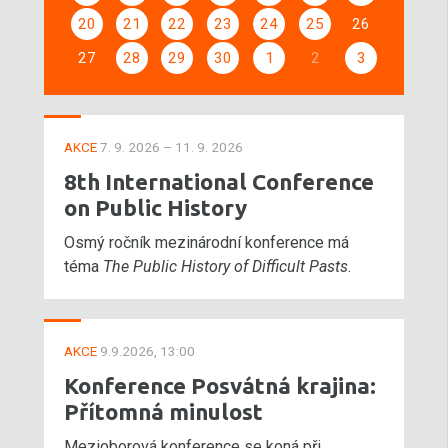
20
21
22
23
24
25
26
27
28
29
30
1
2
3
AKCE
7. 9. 2026 – 11. 9. 2026
8th International Conference
on Public History
Osmý ročník mezinárodní konference má
téma
The Public History of Difficult Pasts
.
AKCE
9.9.2026, 13:00
Konference Posvátná krajina:
Přítomná minulost
Mezioborová konference se koná při