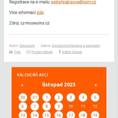
Registrace na e-mailu:
petra.hrubisova@nzm.cz
Více informací
zde
.
Zdroj:
cz-museums.cz
Autor:
Emuzeum
Sekce:
Domácí konference a semináře
Tisk
Poslat článek
Sdílet článek
KALENDÁŘ AKCÍ
listopad 2023
30
31
1
2
3
4
5
6
7
8
9
10
11
12
13
14
15
16
17
18
19