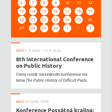
6
7
8
9
10
11
12
13
14
15
16
17
18
19
20
21
22
23
24
25
26
27
28
29
30
1
2
3
AKCE
7. 9. 2026 – 11. 9. 2026
8th International Conference
on Public History
Osmý ročník mezinárodní konference má
téma
The Public History of Difficult Pasts
.
AKCE
9.9.2026, 13:00
Konference Posvátná krajina: