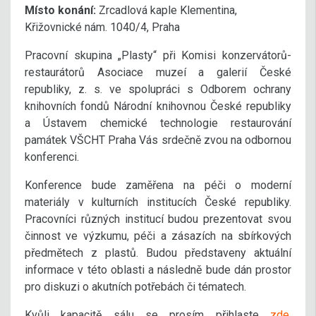
Místo konání:
Zrcadlová kaple Klementina,
Křižovnické nám. 1040/4, Praha
Pracovní skupina „Plasty“ při Komisi konzervátorů-
restaurátorů Asociace muzeí a galerií České
republiky, z. s. ve spolupráci s Odborem ochrany
knihovních fondů Národní knihovnou České republiky
a Ústavem chemické technologie restaurování
památek VŠCHT Praha Vás srdečně zvou na odbornou
konferenci.
Konference bude zaměřena na péči o moderní
materiály v kulturních institucích České republiky.
Pracovníci různých institucí budou prezentovat svou
činnost ve výzkumu, péči a zásazích na sbírkových
předmětech z plastů. Budou představeny aktuální
informace v této oblasti a následně bude dán prostor
pro diskuzi o akutních potřebách či tématech.
Kvůli kapacitě sálu se prosím přihlaste
zde
.