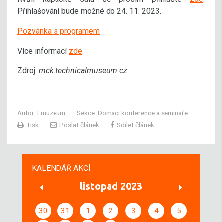
Přihlašování bude možné do 24. 11. 2023.
Pozvánka s programem
Více informací
zde
.
Zdroj:
mck.technicalmuseum.cz
Autor:
Emuzeum
Sekce:
Domácí konference a semináře
Tisk
Poslat článek
Sdílet článek
KALENDÁŘ AKCÍ
listopad 2023
30
31
1
2
3
4
5