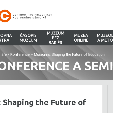
MUZEUM
HOVNA
ČASOPIS
MUZEA
MUZEOL
BEZ
NTRA
MUZEUM
ONLINE
A METO
BARIÉR
náře
/
Konference – Museums: Shaping the Future of Education
ONFERENCE A SEM
 Shaping the Future of