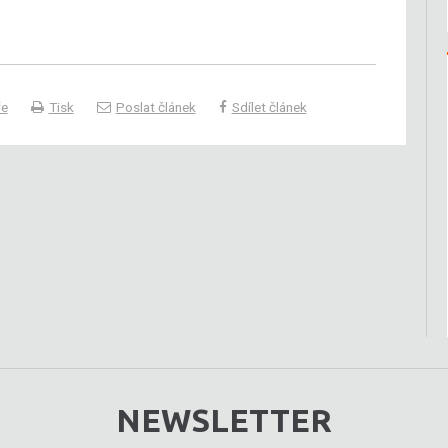
ře
Tisk
Poslat článek
Sdílet článek
NEWSLETTER