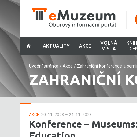
VOLNÁ
KNI
AKTUALITY
AKCE
MÍSTA
CE
Úvodní stránka
/
Akce
/
Zahraniční konference a semi
ZAHRANIČNÍ K
AKCE:
20. 11. 2023 – 24. 11. 2023
Konference – Museums:
Education