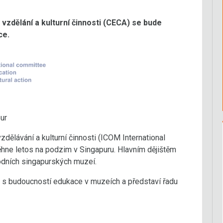
zdělání a kulturní činnosti (CECA) se bude
ce.
ur
ělávání a kulturní činnosti (ICOM International
ěhne letos na podzim v Singapuru. Hlavním dějištěm
odních singapurských muzeí.
 s budoucností edukace v muzeích a představí řadu