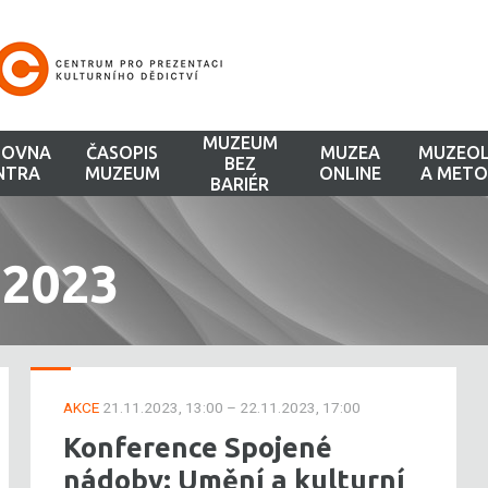
MUZEUM
HOVNA
ČASOPIS
MUZEA
MUZEOL
BEZ
NTRA
MUZEUM
ONLINE
A METO
BARIÉR
 2023
AKCE
21.11.2023, 13:00 – 22.11.2023, 17:00
Konference Spojené
nádoby: Umění a kulturní