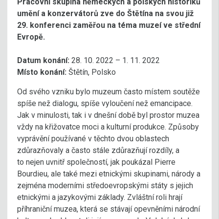
Pracovní skupina německých a polských historiků
umění a konzervátorů zve do Štětína na svou již
29. konferenci zaměřou na téma muzeí ve střední
Evropě.
Datum konání:
28. 10. 2022 – 1. 11. 2022
Místo konání:
Štětín, Polsko
Od svého vzniku bylo muzeum často místem soutěže
spíše než dialogu, spíše vyloučení než emancipace.
Jak v minulosti, tak i v dnešní době byl prostor muzea
vždy na křižovatce moci a kulturní produkce. Způsoby
vyprávění používané v těchto dvou oblastech
zdůrazňovaly a často stále zdůrazňují rozdíly, a
to nejen uvnitř společností, jak poukázal Pierre
Bourdieu, ale také mezi etnickými skupinami, národy a
zejména moderními středoevropskými státy s jejich
etnickými a jazykovými základy. Zvláštní roli hrají
příhraniční muzea, která se stávají opevněními národní