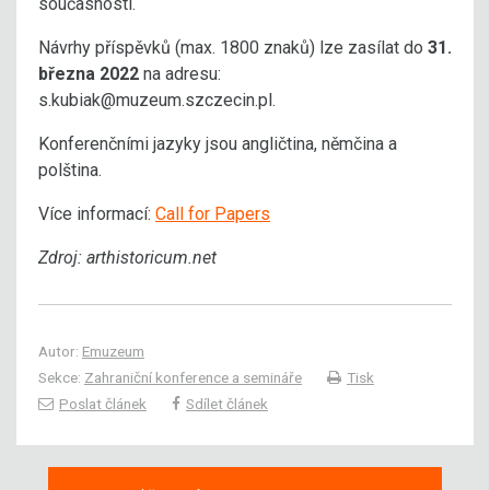
současnosti.
Návrhy příspěvků (max. 1800 znaků) lze zasílat do
31.
března 2022
na adresu:
s.kubiak@muzeum.szczecin.pl.
Konferenčními jazyky jsou angličtina, němčina a
polština.
Více informací:
Call for Papers
Zdroj: arthistoricum.net
Autor:
Emuzeum
Sekce:
Zahraniční konference a semináře
Tisk
Poslat článek
Sdílet článek