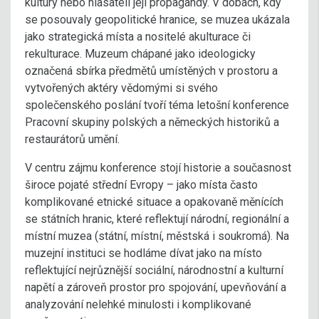
kultury nebo hlasateli její propagandy. V dobách, kdy
se posouvaly geopolitické hranice, se muzea ukázala
jako strategická místa a nositelé akulturace či
rekulturace. Muzeum chápané jako ideologicky
označená sbírka předmětů umístěných v prostoru a
vytvořených aktéry vědomými si svého
společenského poslání tvoří téma letošní konference
Pracovní skupiny polských a německých historiků a
restaurátorů umění.
V centru zájmu konference stojí historie a současnost
široce pojaté střední Evropy – jako místa často
komplikované etnické situace a opakovaně měnících
se státních hranic, které reflektují národní, regionální a
místní muzea (státní, místní, městská i soukromá). Na
muzejní instituci se hodláme dívat jako na místo
reflektující nejrůznější sociální, národnostní a kulturní
napětí a zároveň prostor pro spojování, upevňování a
analyzování nelehké minulosti i komplikované