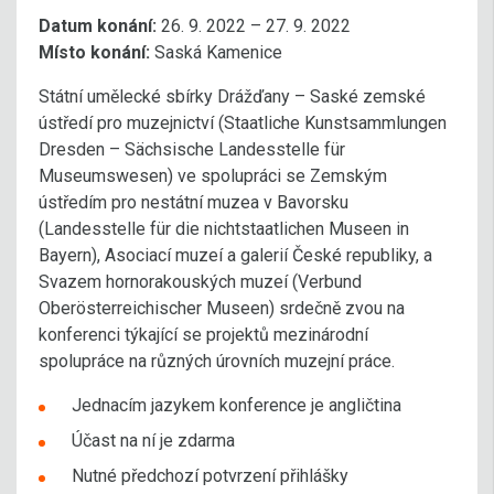
Datum konání:
26. 9. 2022 – 27. 9. 2022
Místo konání:
Saská Kamenice
Státní umělecké sbírky Drážďany – Saské zemské
ústředí pro muzejnictví (Staatliche Kunstsammlungen
Dresden – Sächsische Landesstelle für
Museumswesen) ve spolupráci se Zemským
ústředím pro nestátní muzea v Bavorsku
(Landesstelle für die nichtstaatlichen Museen in
Bayern), Asociací muzeí a galerií České republiky, a
Svazem hornorakouských muzeí (Verbund
Oberösterreichischer Museen) srdečně zvou na
konferenci týkající se projektů mezinárodní
spolupráce na různých úrovních muzejní práce.
Jednacím jazykem konference je angličtina
Účast na ní je zdarma
Nutné předchozí potvrzení přihlášky