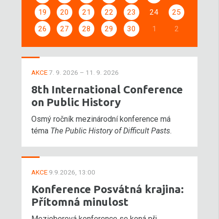
19
20
21
22
23
24
25
26
27
28
29
30
1
2
AKCE
7. 9. 2026 – 11. 9. 2026
8th International Conference
on Public History
Osmý ročník mezinárodní konference má
téma
The Public History of Difficult Pasts
.
AKCE
9.9.2026, 13:00
Konference Posvátná krajina:
Přítomná minulost
Mezioborová konference se koná při