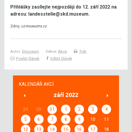
Přihlášky zasílejte nejpozději do 12. září 2022 na
adresu: landesstelle@skd.museum.
Zdroj:
cz-museums.cz
Autor:
Emuzeum
Sekce:
Akce
Tisk
Poslat článek
Sdílet článek
KALENDÁŘ AKCÍ
září 2022
29
30
31
1
2
3
4
5
6
7
8
9
10
11
12
13
14
15
16
17
18