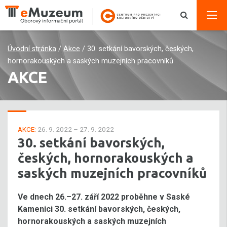
Úvodní stránka
/
Akce
/
30. setkání bavorských, českých,
hornorakouských a saských muzejních pracovníků
AKCE
AKCE:
26. 9. 2022 – 27. 9. 2022
30. setkání bavorských,
českých, hornorakouských a
saských muzejních pracovníků
Ve dnech 26.–27. září 2022 proběhne v Saské
Kamenici 30. setkání bavorských, českých,
hornorakouských a saských muzejních