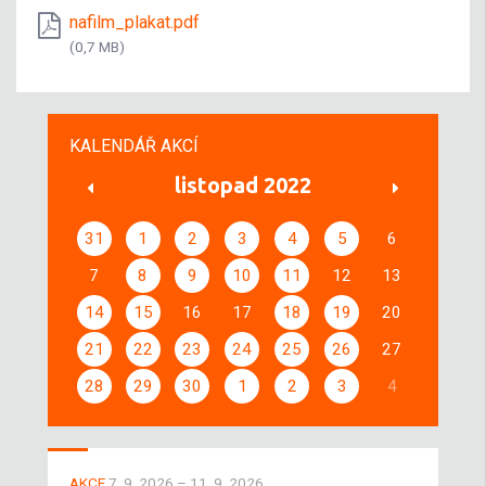
nafilm_plakat.pdf
(0,7 MB)
KALENDÁŘ AKCÍ
listopad 2022
31
1
2
3
4
5
6
7
8
9
10
11
12
13
14
15
16
17
18
19
20
21
22
23
24
25
26
27
28
29
30
1
2
3
4
AKCE
7. 9. 2026 – 11. 9. 2026