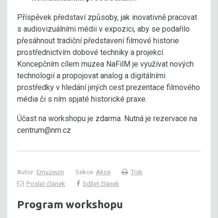
Příspěvek představí způsoby, jak inovativně pracovat
s audiovizuálními médii v expozici, aby se podařilo
přesáhnout tradiční představení filmové historie
prostřednictvím dobové techniky a projekcí.
Koncepčním cílem muzea NaFilM je využívat nových
technologií a propojovat analog a digitálními
prostředky v hledání jiných cest prezentace filmového
média či s ním spjaté historické praxe.
Účast na workshopu je zdarma. Nutná je rezervace na
centrum@nm.cz
Autor:
Emuzeum
Sekce:
Akce
Tisk
Poslat článek
Sdílet článek
Program workshopu