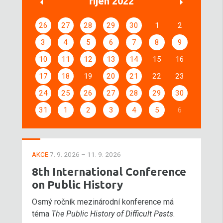
říjen 2022
26
27
28
29
30
1
2
3
4
5
6
7
8
9
10
11
12
13
14
15
16
17
18
19
20
21
22
23
24
25
26
27
28
29
30
31
1
2
3
4
5
6
AKCE
7. 9. 2026 – 11. 9. 2026
8th International Conference
on Public History
Osmý ročník mezinárodní konference má
téma
The Public History of Difficult Pasts
.