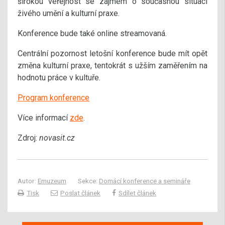
širokou veřejnost se zájmem o současnou situaci
živého umění a kulturní praxe.
Konference bude také online streamovaná.
Centrální pozornost letošní konference bude mít opět
změna kulturní praxe, tentokrát s užším zaměřením na
hodnotu práce v kultuře.
Program konference
Více informací
zde
.
Zdroj:
novasit.cz
Autor:
Emuzeum
Sekce:
Domácí konference a semináře
Tisk
Poslat článek
Sdílet článek