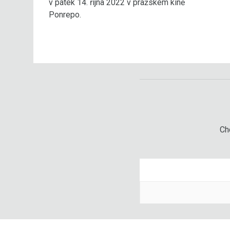
v pátek 14. října 2022 v pražském kině
Ponrepo.
Chc