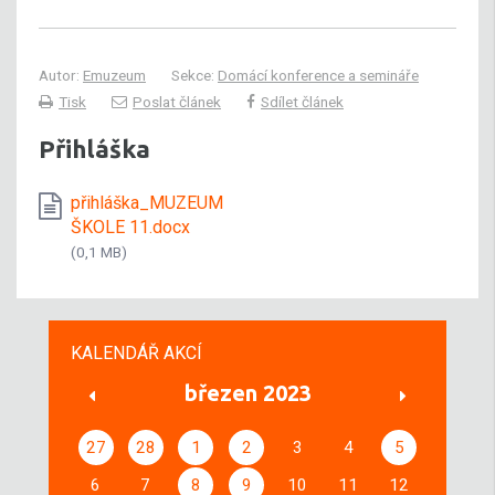
Autor:
Emuzeum
Sekce:
Domácí konference a semináře
Tisk
Poslat článek
Sdílet článek
Přihláška
přihláška_MUZEUM
ŠKOLE 11.docx
(0,1 MB)
KALENDÁŘ AKCÍ
březen 2023
27
28
1
2
3
4
5
6
7
8
9
10
11
12