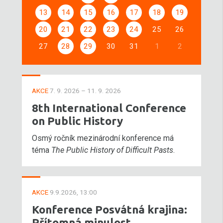
13
14
15
16
17
18
19
20
21
22
23
24
25
26
27
28
29
30
31
1
2
AKCE
7. 9. 2026 – 11. 9. 2026
8th International Conference
on Public History
Osmý ročník mezinárodní konference má
téma
The Public History of Difficult Pasts
.
AKCE
9.9.2026, 13:00
Konference Posvátná krajina:
Přítomná minulost