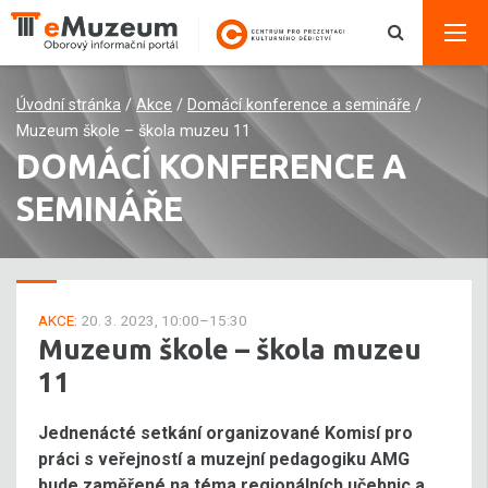
Úvodní stránka
/
Akce
/
Domácí konference a semináře
/
Muzeum škole – škola muzeu 11
DOMÁCÍ KONFERENCE A
SEMINÁŘE
AKCE:
20. 3. 2023, 10:00–15:30
Muzeum škole – škola muzeu
11
Jednenácté setkání organizované Komisí pro
práci s veřejností a muzejní pedagogiku AMG
bude zaměřené na téma regionálních učebnic a