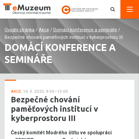
Úvodní stránka
/
Akce
/
Domácí konference a semináře
/
Bezpečné chování paměťových institucí v kyberprostoru III
DOMÁCÍ KONFERENCE A
SEMINÁŘE
AKCE:
14. 3. 2023, 9:30–13:00
Bezpečné chování
paměťových institucí v
kyberprostoru III
Český komitét Modrého štítu ve spolupráci