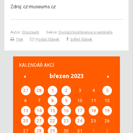
Zdroj:
cz-museums.cz
Autor:
Emuzeum
Sekce:
Domácí konference a semináře
Tisk
Poslat článek
Sdílet článek
KALENDÁŘ AKCÍ
březen 2023
27
28
1
2
3
4
5
6
7
8
9
10
11
12
13
14
15
16
17
18
19
20
21
22
23
24
25
26
27
28
29
30
31
1
2