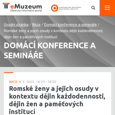
Úvodní stránka
/
Akce
/
Domácí konference a semináře
/
Romské ženy a jejich osudy v kontextu dějin každodennosti,
dějin žen a paměťových institucí
DOMÁCÍ KONFERENCE A
SEMINÁŘE
AKCE:
8. 3. 2023, 16:30–18:30
Romské ženy a jejich osudy v
kontextu dějin každodennosti,
dějin žen a paměťových
institucí