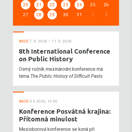
20
21
22
23
24
25
26
27
28
29
30
31
1
2
AKCE
7. 9. 2026 – 11. 9. 2026
8th International Conference
on Public History
Osmý ročník mezinárodní konference má
téma
The Public History of Difficult Pasts
.
AKCE
9.9.2026, 13:00
Konference Posvátná krajina:
Přítomná minulost
Mezioborová konference se koná při