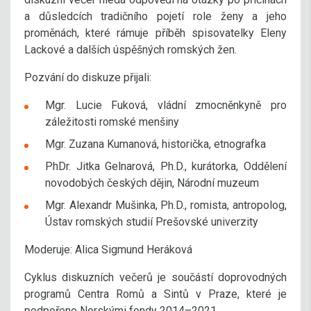
a důsledcích tradičního pojetí role ženy a jeho
proměnách, které rámuje příběh spisovatelky Eleny
Lackové a dalších úspěšných romských žen.
Pozvání do diskuze přijali:
Mgr. Lucie Fuková, vládní zmocněnkyně pro
záležitosti romské menšiny
Mgr. Zuzana Kumanová, historička, etnografka
PhDr. Jitka Gelnarová, Ph.D., kurátorka, Oddělení
novodobých českých dějin, Národní muzeum
Mgr. Alexandr Mušinka, Ph.D., romista, antropolog,
Ústav romských studií Prešovské univerzity
Moderuje: Alica Sigmund Heráková
Cyklus diskuzních večerů je součástí doprovodných
programů Centra Romů a Sintů v Praze, které je
podpořeno Norskými fondy 2014–2021.