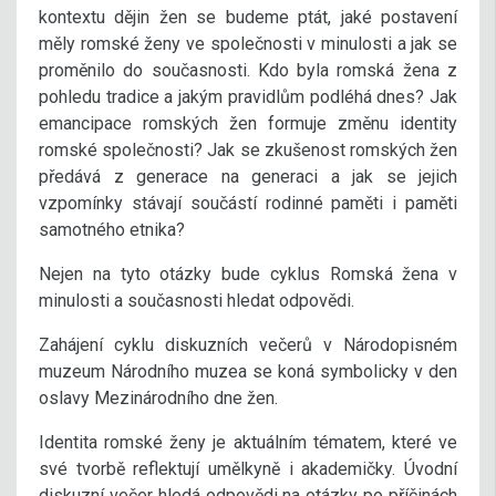
kontextu dějin žen se budeme ptát, jaké postavení
měly romské ženy ve společnosti v minulosti a jak se
proměnilo do současnosti. Kdo byla romská žena z
pohledu tradice a jakým pravidlům podléhá dnes? Jak
emancipace romských žen formuje změnu identity
romské společnosti? Jak se zkušenost romských žen
předává z generace na generaci a jak se jejich
vzpomínky stávají součástí rodinné paměti i paměti
samotného etnika?
Nejen na tyto otázky bude cyklus Romská žena v
minulosti a současnosti hledat odpovědi.
Zahájení cyklu diskuzních večerů v Národopisném
muzeum Národního muzea se koná symbolicky v den
oslavy Mezinárodního dne žen.
Identita romské ženy je aktuálním tématem, které ve
své tvorbě reflektují umělkyně i akademičky. Úvodní
diskuzní večer hledá odpovědi na otázky po příčinách