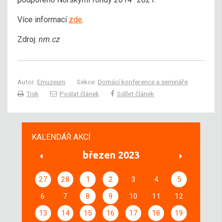
Více informací
zde
.
Zdroj:
nm.cz
Autor:
Emuzeum
Sekce:
Domácí konference a semináře
Tisk
Poslat článek
Sdílet článek
KALENDÁŘ AKCÍ
březen 2023
27
28
1
2
3
4
5
6
7
8
9
10
11
12
13
14
15
16
17
18
19