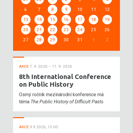
6
7
8
9
10
11
12
13
14
15
16
17
18
19
20
21
22
23
24
25
26
27
28
29
30
31
1
2
AKCE
7. 9. 2026 – 11. 9. 2026
8th International Conference
on Public History
Osmý ročník mezinárodní konference má
téma
The Public History of Difficult Pasts
.
AKCE
9.9.2026, 13:00