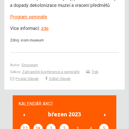
a dopady dekolonizace muzeí a vracení předmětů.
Program semináře
Více informací:
zde
Zdroj:
icom.museum
Autor:
Emuzeum
Sekce:
Zahraniční konference a semináře
Tisk
Poslat článek
Sdílet článek
KALENDÁŘ AKCÍ
březen 2023
27
28
1
2
3
4
5