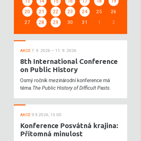
13
14
15
16
17
18
19
20
21
22
23
24
25
26
27
28
29
30
31
1
2
AKCE
7. 9. 2026 – 11. 9. 2026
8th International Conference
on Public History
Osmý ročník mezinárodní konference má
téma
The Public History of Difficult Pasts
.
AKCE
9.9.2026, 13:00
Konference Posvátná krajina:
Přítomná minulost