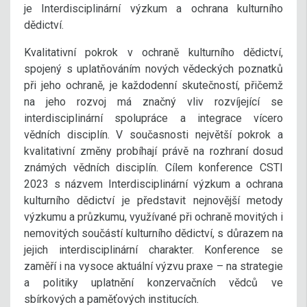
je Interdisciplinární výzkum a ochrana kulturního
dědictví.
Kvalitativní pokrok v ochraně kulturního dědictví,
spojený s uplatňováním nových vědeckých poznatků
při jeho ochraně, je každodenní skutečností, přičemž
na jeho rozvoj má značný vliv rozvíjející se
interdisciplinární spolupráce a integrace vícero
vědních disciplín. V současnosti největší pokrok a
kvalitativní změny probíhají právě na rozhraní dosud
známých vědních disciplín. Cílem konference CSTI
2023 s názvem Interdisciplinární výzkum a ochrana
kulturního dědictví je představit nejnovější metody
výzkumu a průzkumu, využívané při ochraně movitých i
nemovitých součástí kulturního dědictví, s důrazem na
jejich interdisciplinární charakter. Konference se
zaměří i na vysoce aktuální výzvu praxe – na strategie
a politiky uplatnění konzervačních vědců ve
sbírkových a paměťových institucích.