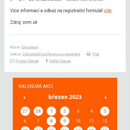
Více informací a odkaz na registrační formulář
zde
.
Zdroj:
snm.sk
Autor:
Emuzeum
Sekce:
Zahraniční konference a semináře
Tisk
Poslat článek
Sdílet článek
KALENDÁŘ AKCÍ
březen 2023
27
28
1
2
3
4
5
6
7
8
9
10
11
12