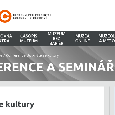
MUZEUM
HOVNA
ČASOPIS
MUZEA
MUZEOL
BEZ
NTRA
MUZEUM
ONLINE
A METO
BARIÉR
ře
/
Konference Dotkněte se kultury
ERENCE A SEMINÁŘ
e kultury