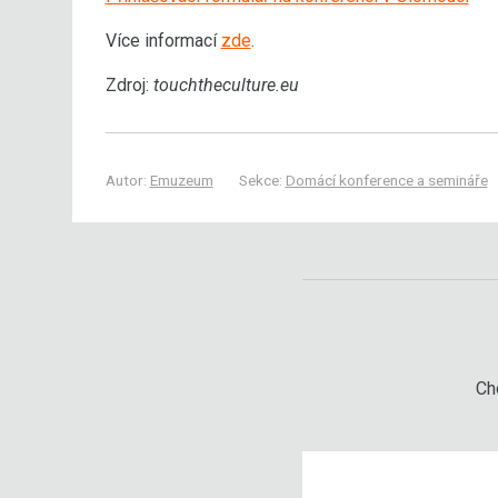
Více informací
zde
.
Zdroj:
touchtheculture.eu
Autor:
Emuzeum
Sekce:
Domácí konference a semináře
Chc