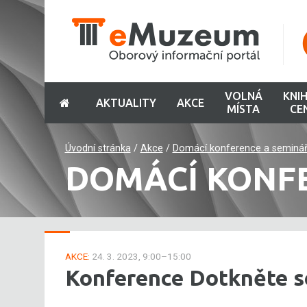
VOLNÁ
KNI
AKTUALITY
AKCE
MÍSTA
CE
Úvodní stránka
/
Akce
/
Domácí konference a seminá
DOMÁCÍ KONF
AKCE:
24. 3. 2023, 9:00–15:00
Konference Dotkněte s