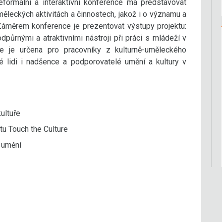
formální a interaktivní konference má představovat
měleckých aktivitách a činnostech, jakož i o významu a
 Záměrem konference je prezentovat výstupy projektu:
odpůrnými a atraktivními nástroji při práci s mládeží v
nce je určena pro pracovníky z kulturně-uměleckého
é lidi i nadšence a podporovatelé umění a kultury v
ultuře
ktu Touch the Culture
a umění