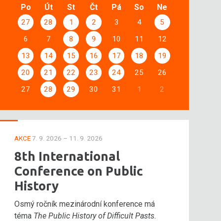
Po
Út
St
Čt
Pá
So
Ne
27
28
1
2
3
4
5
6
7
8
9
10
11
12
13
14
15
16
17
18
19
20
21
22
23
24
25
26
27
28
29
30
31
1
2
AKCE
7. 9. 2026 – 11. 9. 2026
8th International
Conference on Public
History
Osmý ročník mezinárodní konference má
téma
The Public History of Difficult Pasts
.