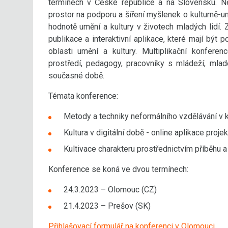
termínech v České republice a na Slovensku. Ne
prostor na podporu a šíření myšlenek o kulturně-u
hodnotě umění a kultury v životech mladých lidí.
publikace a interaktivní aplikace, které mají být p
oblasti umění a kultury. Multiplikační konfere
prostředí, pedagogy, pracovníky s mládeží, mlad
současné době.
Témata konference:
Metody a techniky neformálního vzdělávání v k
Kultura v digitální době - online aplikace proje
Kultivace charakteru prostřednictvím příběhu 
Konference se koná ve dvou termínech:
24.3.2023 – Olomouc (CZ)
21.4.2023 – Prešov (SK)
Přihlašovací formulář na konferenci v Olomouci