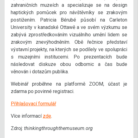
zahraničních muzeích a specializuje se na design
haptických pomůcek pro návštěvníky se zrakovým
postižením. Patricia Bérubé působí na Carleton
University v kanadské Ottawě a ve svém výzkumu se
zabývá zprostředkováním vizuálního umění lidem se
zrakovým znevýhodněním. Obě řečnice představí
výstavní projekty, na kterých se podílely ve spolupráci
s muzejními institucemi. Po prezentacích bude
následovat diskuze obou odbornic a čas bude
věnován i dotazům publika.
Webinář proběhne na platformě ZOOM, účast je
zdarma po povinné registraci.
Přihlašovací formulář
Více informací
zde
.
Zdroj:
thinkingthroughthemuseum.org