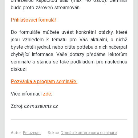
omezenou kapacitou sálu (max. 40 osob). Seminář
bude proto zároveň streamován.
Přihlašovací formulář
Do formuláře můžete uvést konkrétní otázky, které
jsou vzhledem k tématu pro Vás aktuální, o nichž
byste chtěli jednat, nebo cítíte potřebu o nich načerpat
chybějící informace. Vaše dotazy předáme lektorům
semináře a stanou se také podkladem pro následnou
diskuzi.
Pozvánka a program semináře
Více informací
zde
.
Zdroj:
cz-museums.cz
Autor:
Emuzeum
Sekce:
Domácí konference a semináře