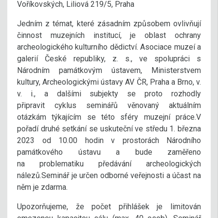
Voříkovských, Liliová 219/5, Praha
Jedním z témat, které zásadním způsobem ovlivňují
činnost muzejních institucí, je oblast ochrany
archeologického kulturního dědictví. Asociace muzeí a
galerií České republiky, z. s., ve spolupráci s
Národním památkovým ústavem, Ministerstvem
kultury, Archeologickými ústavy AV ČR, Praha a Brno, v.
v. i., a dalšími subjekty se proto rozhodly
připravit cyklus seminářů věnovaný aktuálním
otázkám týkajícím se této sféry muzejní práce.V
pořadí druhé setkání se uskuteční ve středu 1. března
2023 od 10.00 hodin v prostorách Národního
památkového ústavu a bude zaměřeno
na problematiku předávání archeologických
nálezů.Seminář je určen odborné veřejnosti a účast na
něm je zdarma.
Upozorňujeme, že počet přihlášek je limitován