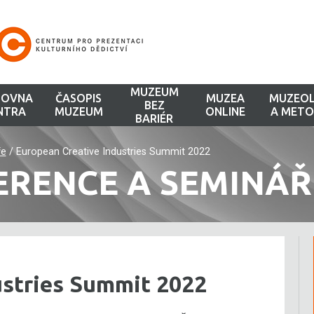
MUZEUM
HOVNA
ČASOPIS
MUZEA
MUZEOL
BEZ
NTRA
MUZEUM
ONLINE
A METO
BARIÉR
ře
/
European Creative Industries Summit 2022
ERENCE A SEMINÁŘ
ustries Summit 2022