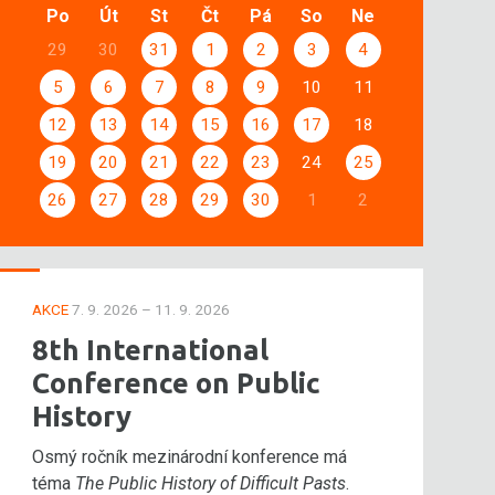
Po
Út
St
Čt
Pá
So
Ne
29
30
31
1
2
3
4
5
6
7
8
9
10
11
12
13
14
15
16
17
18
19
20
21
22
23
24
25
26
27
28
29
30
1
2
AKCE
7. 9. 2026 – 11. 9. 2026
8th International
Conference on Public
History
Osmý ročník mezinárodní konference má
téma
The Public History of Difficult Pasts
.