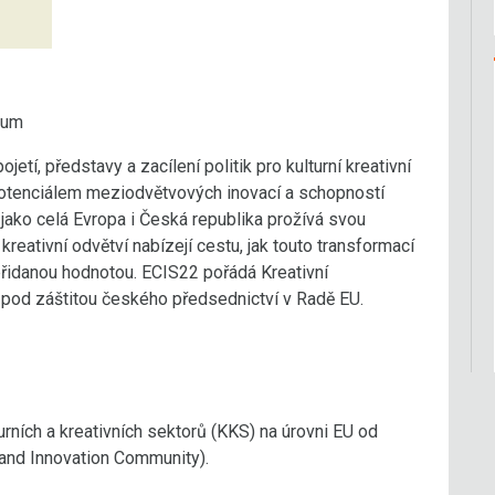
rum
jetí, představy a zacílení politik pro kulturní kreativní
potenciálem meziodvětvových inovací a schopností
ako celá Evropa i Česká republika prožívá svou
a kreativní odvětví nabízejí cestu, jak touto transformací
přidanou hodnotou. ECIS22 pořádá Kreativní
pod záštitou českého předsednictví v Radě EU.
urních a kreativních sektorů (KKS) na úrovni EU od
nd Innovation Community).