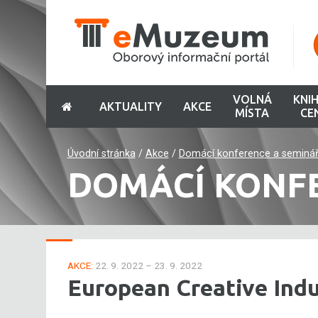
VOLNÁ
KNI
AKTUALITY
AKCE
MÍSTA
CE
Úvodní stránka
/
Akce
/
Domácí konference a seminá
DOMÁCÍ KONF
AKCE:
22. 9. 2022 – 23. 9. 2022
European Creative Ind