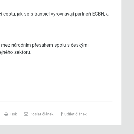
í cestu, jak se s transicí vyrovnávají partneři ECBN, a
 s mezinárodním přesahem spolu s českými
ejného sektoru.
Tisk
Poslat článek
Sdílet článek