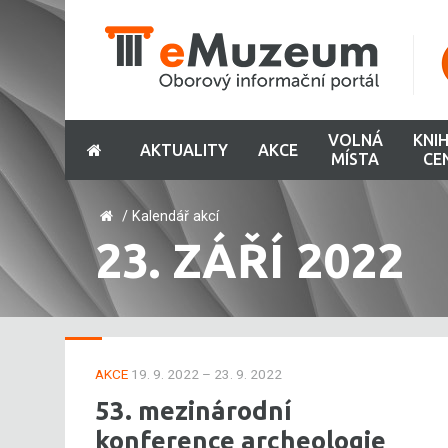
VOLNÁ
KNI
AKTUALITY
AKCE
MÍSTA
CE
/
Kalendář akcí
23. ZÁŘÍ 2022
AKCE
19. 9. 2022 – 23. 9. 2022
53. mezinárodní
konference archeologie