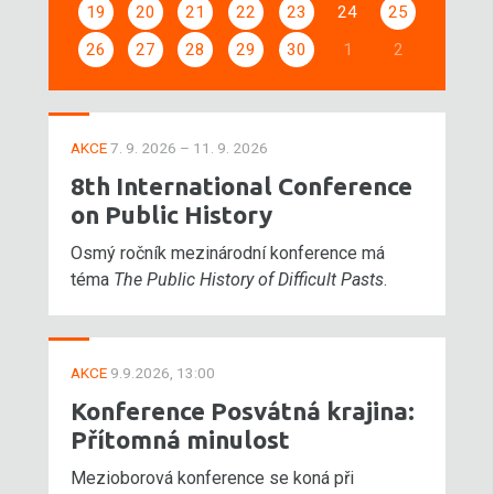
19
20
21
22
23
24
25
26
27
28
29
30
1
2
AKCE
7. 9. 2026 – 11. 9. 2026
8th International Conference
on Public History
Osmý ročník mezinárodní konference má
téma
The Public History of Difficult Pasts
.
AKCE
9.9.2026, 13:00
Konference Posvátná krajina:
Přítomná minulost
Mezioborová konference se koná při