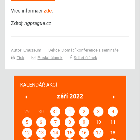
Více informací
zde
.
Zdroj:
ngprague.cz
Autor:
Emuzeum
Sekce:
Domácí konference a semináře
Tisk
Poslat článek
Sdílet článek
KALENDÁŘ AKCÍ
září 2022
29
30
31
1
2
3
4
5
6
7
8
9
10
11
12
13
14
15
16
17
18