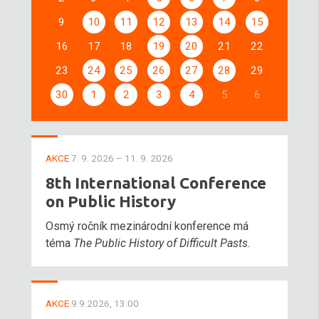
9
10
11
12
13
14
15
16
17
18
19
20
21
22
23
24
25
26
27
28
29
30
1
2
3
4
5
6
AKCE
7. 9. 2026 – 11. 9. 2026
8th International Conference
on Public History
Osmý ročník mezinárodní konference má
téma
The Public History of Difficult Pasts
.
AKCE
9.9.2026, 13:00