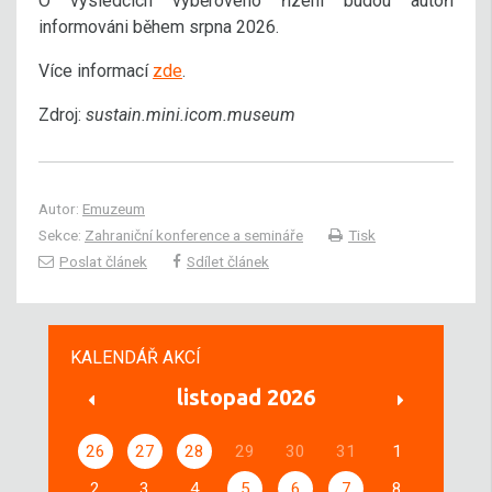
O výsledcích výběrového řízení budou autoři
informováni během srpna 2026.
Více informací
zde
.
Zdroj:
sustain.mini.icom.museum
Autor:
Emuzeum
Sekce:
Zahraniční konference a semináře
Tisk
Poslat článek
Sdílet článek
KALENDÁŘ AKCÍ
listopad 2026
26
27
28
29
30
31
1
2
3
4
5
6
7
8