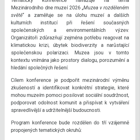
Tematicky konference navazuje na téma
Mezinárodního dne muzeí 2026 „
Muzea v rozděleném
světě
“ a zaměřuje se na úlohu muzeí a dalších
kulturních institucí při řešení současných
společenských a environmentálních výzev.
Organizátoři zdůrazňují zejména potřebu reagovat na
klimatickou krizi, úbytek biodiverzity a narůstající
společenskou polarizaci. Muzea jsou v tomto
kontextu vnímána jako prostory dialogu, porozumění a
hledání společných řešení.
Cílem konference je podpořit mezinárodní výměnu
zkušeností a identifikovat konkrétní strategie, které
mohou muzeím pomoci posilovat sociální soudržnost,
podporovat odolnost komunit a přispívat k vytváření
spravedlivější a udržitelnější budoucnosti.
Program konference bude rozdělen do tří vzájemně
propojených tematických okruhů: