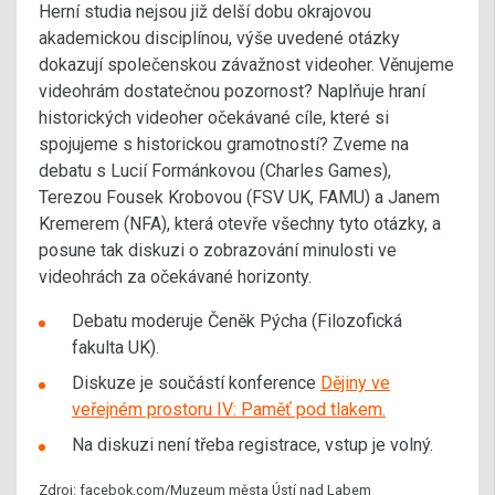
Herní studia nejsou již delší dobu okrajovou
akademickou disciplínou, výše uvedené otázky
dokazují společenskou závažnost videoher. Věnujeme
videohrám dostatečnou pozornost? Naplňuje hraní
historických videoher očekávané cíle, které si
spojujeme s historickou gramotností? Zveme na
debatu s Lucií Formánkovou (Charles Games),
Terezou Fousek Krobovou (FSV UK, FAMU) a Janem
Kremerem (NFA), která otevře všechny tyto otázky, a
posune tak diskuzi o zobrazování minulosti ve
videohrách za očekávané horizonty.
Debatu moderuje Čeněk Pýcha (Filozofická
fakulta UK).
Diskuze je součástí konference
Dějiny ve
veřejném prostoru IV: Paměť pod tlakem.
Na diskuzi není třeba registrace, vstup je volný.
Zdroj: facebok.com/Muzeum města Ústí nad Labem