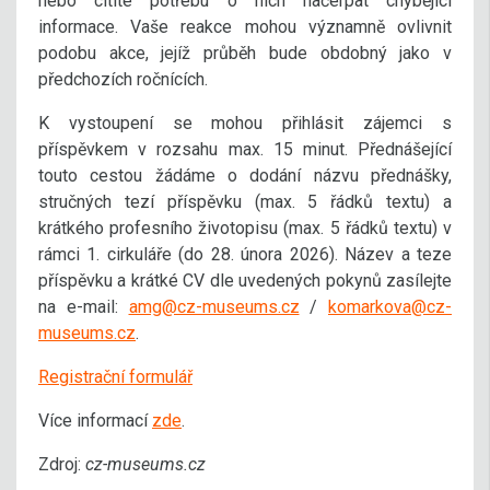
nebo cítíte potřebu o nich načerpat chybějící
informace. Vaše reakce mohou významně ovlivnit
podobu akce, jejíž průběh bude obdobný jako v
předchozích ročnících.
K vystoupení se mohou přihlásit zájemci s
příspěvkem v rozsahu max. 15 minut. Přednášející
touto cestou žádáme o dodání názvu přednášky,
stručných tezí příspěvku (max. 5 řádků textu) a
krátkého profesního životopisu (max. 5 řádků textu) v
rámci 1. cirkuláře (do 28. února 2026). Název a teze
příspěvku a krátké CV dle uvedených pokynů zasílejte
na e-mail:
amg@cz-museums.cz
/
komarkova@cz-
museums.cz
.
Registrační formulář
Více informací
zde
.
Zdroj:
cz-museums.cz