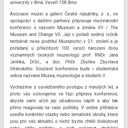
univerzity v Brně, Veveří 158 Brno
Asociace muzeí a galerií České republiky, z. s., ve
spolupráci s dalšími partnery připravuje mezinárodní
konferenci s názvem Muzeum a změna VII / The
Museum and Change VII. Její v pořadí sedmý ročník
tentokrát nese podtitul Muzejnictví v 21. století a je
pořádaný u příležitosti 100. výročí narození dvou
významných českých muzeologů prof. RNDr. Jana
Jelínka, DrSc., a doc. PhDr. Zbyňka Zbyslava
Stránského. Součástí konference bude i studentská
sekce nazvaná Muzea, muzeologie a studenti II.
Vycházíme z osvědčeného postupu z minulých let, a
proto vás oslovujeme ve fázi přípravy konference,
abyste sami určili její obsahovou náplň a aby tak
přímo reagovala na vaše potřeby. V online přihlášce
uveďte konkrétní otázky nebo tematické okruhy, které
jsou pro vás aktuální, o nichž byste chtěli diskutovat