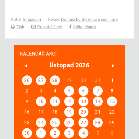
Autor:
Emuzeum
Sekce:
Domácí konference a semináře
Tisk
Poslat článek
Sdílet článek
KALENDÁŘ AKCÍ
listopad 2026
26
27
28
29
30
31
1
2
3
4
5
6
7
8
9
10
11
12
13
14
15
16
17
18
19
20
21
22
23
24
25
26
27
28
29
30
1
2
3
4
5
6