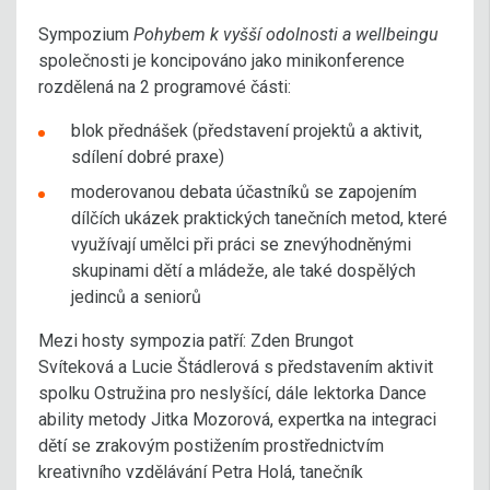
Sympozium
Pohybem k vyšší odolnosti a wellbeingu
společnosti je koncipováno jako minikonference
rozdělená na 2 programové části:
blok přednášek (představení projektů a aktivit,
sdílení dobré praxe)
moderovanou debata účastníků se zapojením
dílčích ukázek praktických tanečních metod, které
využívají umělci při práci se znevýhodněnými
skupinami dětí a mládeže, ale také dospělých
jedinců a seniorů
Mezi hosty sympozia patří: Zden Brungot
Svíteková a Lucie Štádlerová s představením aktivit
spolku Ostružina pro neslyšící, dále lektorka Dance
ability metody Jitka Mozorová, expertka na integraci
dětí se zrakovým postižením prostřednictvím
kreativního vzdělávání Petra Holá, tanečník