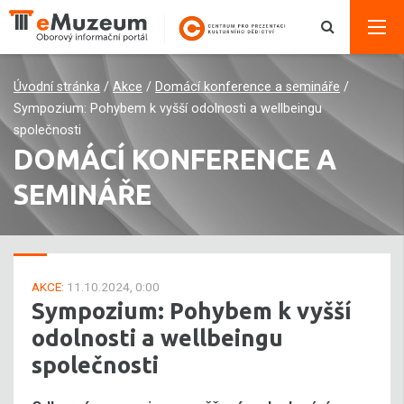
Úvodní stránka
/
Akce
/
Domácí konference a semináře
/
Sympozium: Pohybem k vyšší odolnosti a wellbeingu
společnosti
DOMÁCÍ KONFERENCE A
SEMINÁŘE
AKCE:
11.10.2024, 0:00
Sympozium: Pohybem k vyšší
odolnosti a wellbeingu
společnosti