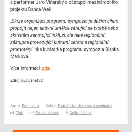
a performer Jaro Viňarský a zástupci mezinárodního
projektu Dance Well.
„
Skrze organizaci programu sympozia je dílčím cílem
propojit nejen aktivní umělce věnující se tvorbě nebo
aktivitám zahrnující inkluzi, ale také regionální
zástupce provozující kulturní centra a regionální
promotéry,
“ říká kurátorka programu sympozia Blanka
Marková.
Více informací:
zde
Zdroj:
culturenet.cz
Autor:
Emuzeum
Sekce:
Domácí konference a semináře
Tisk
Poslat článek
Sdílet článek