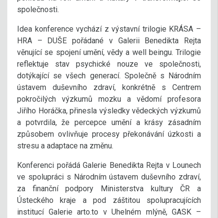
společnosti.
Idea konference vychází z výstavní trilogie KRÁSA –
HRA – DUŠE pořádané v Galerii Benedikta Rejta
věnující se spojení umění, vědy a well beingu. Trilogie
reflektuje stav psychické nouze ve společnosti,
dotýkající se všech generací. Společně s Národním
ústavem duševního zdraví, konkrétně s Centrem
pokročilých výzkumů mozku a vědomí profesora
Jiřího Horáčka, přinesla výsledky vědeckých výzkumů
a potvrdila, že percepce umění a krásy zásadním
způsobem ovlivňuje procesy překonávání úzkosti a
stresu a adaptace na změnu.
Konferenci pořádá Galerie Benedikta Rejta v Lounech
ve spolupráci s Národním ústavem duševního zdraví,
za finanční podpory Ministerstva kultury ČR a
Ústeckého kraje a pod záštitou spolupracujících
institucí Galerie arto.to v Uhelném mlýně, GASK –