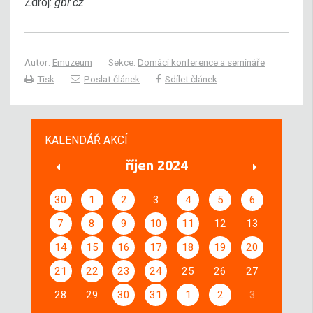
Zdroj:
gbr.cz
Autor:
Emuzeum
Sekce:
Domácí konference a semináře
Tisk
Poslat článek
Sdílet článek
KALENDÁŘ AKCÍ
říjen 2024
30
1
2
3
4
5
6
7
8
9
10
11
12
13
14
15
16
17
18
19
20
21
22
23
24
25
26
27
28
29
30
31
1
2
3