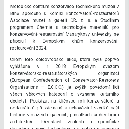
Metodické centrum konzervace Technického muzea v
Brně společně s Komisí konzervátorů-restaurátorů
Asociace muzeí a galerií ČR, z. s. a Studijním
programem Chemie a technologie materiálů pro
konzervování-restaurování Masarykovy univerzity se
připojují k Evropským dnům konzervování-
restaurování 2024.
Cílem této celoevropské akce, která byla poprvé
vyhlášena v r. 2018 Evropským svazem
konzervátorsko-restaurátorských organizací
(European Confederation of Conservator-Restorers
Organisations – E.C.C.O.), je zvýšit povědomí lidí
všech věkových kategorií o významu kulturního
dědictví. Poukázat na klíčovou roli konzervátorů a
restaurátorů při záchraně a uchovávání svědků naší
historie v muzeích, galeriích, památkách, archeologii i
architektuře. Představit znalosti a specifické
dovednosti, nové technologie i vysoké mezinárodní