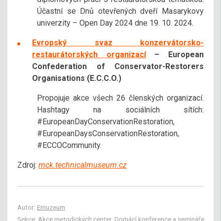
Účastní se Dnů otevřených dveří Masarykovy
univerzity – Open Day 2024 dne 19. 10. 2024.
Evropský svaz konzervátorsko-
restaurátorských organizací
– European
Confederation of Conservator-Restorers
Organisations (E.C.C.O.)
Propojuje akce všech 26 členských organizací.
Hashtagy na sociálních sítích:
#EuropeanDayConservationRestoration,
#EuropeanDaysConservationRestoration,
#ECCOCommunity.
Zdroj:
mck.technicalmuseum.cz
Autor:
Emuzeum
Sekce:
Akce metodických center
,
Domácí konference a semináře