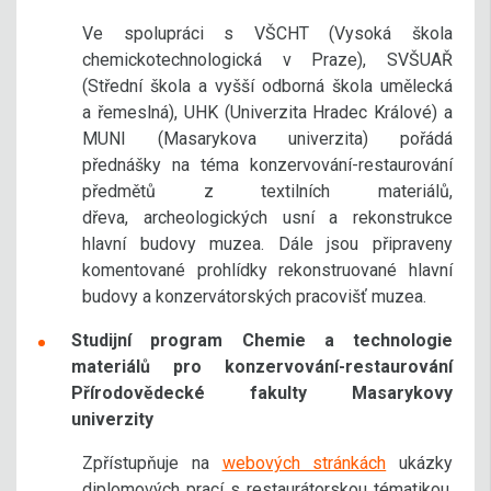
Ve spolupráci s VŠCHT (Vysoká škola
chemickotechnologická v Praze), SVŠUAŘ
(Střední škola a vyšší odborná škola umělecká
a řemeslná), UHK (Univerzita Hradec Králové) a
MUNI (Masarykova univerzita) pořádá
přednášky na téma konzervování-restaurování
předmětů z textilních materiálů,
dřeva, archeologických usní a rekonstrukce
hlavní budovy muzea. Dále jsou připraveny
komentované prohlídky rekonstruované hlavní
budovy a konzervátorských pracovišť muzea.
Studijní program Chemie a technologie
materiálů pro konzervování-restaurování
Přírodovědecké fakulty Masarykovy
univerzity
Zpřístupňuje na
webových stránkách
ukázky
diplomových prací s restaurátorskou tématikou.