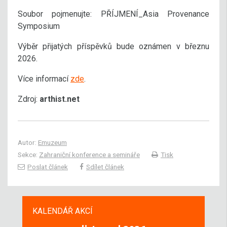
Soubor pojmenujte: PŘÍJMENÍ_Asia Provenance
Symposium
Výběr přijatých příspěvků bude oznámen v březnu
2026.
Více informací
zde
.
Zdroj:
arthist.net
Autor:
Emuzeum
Sekce:
Zahraniční konference a semináře
Tisk
Poslat článek
Sdílet článek
KALENDÁŘ AKCÍ