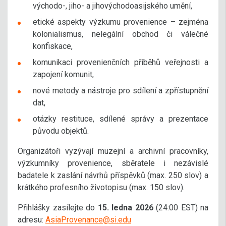
východo-, jiho- a jihovýchodoasijského umění,
etické aspekty výzkumu provenience – zejména
kolonialismus, nelegální obchod či válečné
konfiskace,
komunikaci provenienčních příběhů veřejnosti a
zapojení komunit,
nové metody a nástroje pro sdílení a zpřístupnění
dat,
otázky restituce, sdílené správy a prezentace
původu objektů.
Organizátoři vyzývají muzejní a archivní pracovníky,
výzkumníky provenience, sběratele i nezávislé
badatele k zaslání návrhů příspěvků (max. 250 slov) a
krátkého profesního životopisu (max. 150 slov).
Přihlášky zasílejte do
15. ledna 2026
(24:00 EST) na
adresu:
AsiaProvenance@si.edu