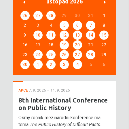
listopad 2026
26
27
28
29
30
31
1
2
3
4
5
6
7
8
9
10
11
12
13
14
15
16
17
18
19
20
21
22
23
24
25
26
27
28
29
30
1
2
3
4
5
6
AKCE
7. 9. 2026 – 11. 9. 2026
8th International Conference
on Public History
Osmý ročník mezinárodní konference má
téma
The Public History of Difficult Pasts
.