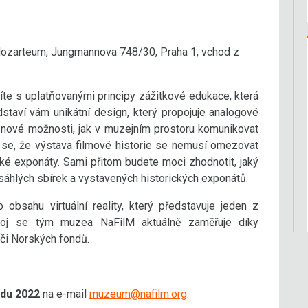
ozarteum, Jungmannova 748/30, Praha 1, vchod z
e s uplatňovanými principy zážitkové edukace, která
staví vám unikátní design, který propojuje analogové
ak nové možnosti, jak v muzejním prostoru komunikovat
 se, že výstava filmové historie se nemusí omezovat
ké exponáty. Sami přitom budete moci zhodnotit, jaký
áhlých sbírek a vystavených historických exponátů.
 obsahu virtuální reality, který představuje jeden z
vývoj se tým muzea NaFilM aktuálně zaměřuje díky
či Norských fondů.
adu 2022
na e-mail
muzeum@nafilm.org
.