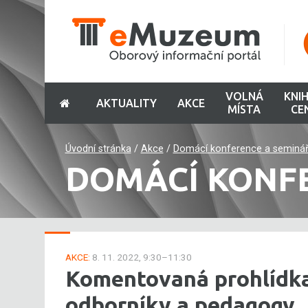
VOLNÁ
KNI
AKTUALITY
AKCE
MÍSTA
CE
Úvodní stránka
/
Akce
/
Domácí konference a seminá
DOMÁCÍ KONF
AKCE:
8. 11. 2022, 9:30–11:30
Komentovaná prohlídk
odborníky a pedagogy