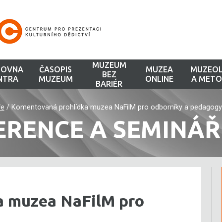
MUZEUM
HOVNA
ČASOPIS
MUZEA
MUZEOL
BEZ
NTRA
MUZEUM
ONLINE
A METO
BARIÉR
ře
/
Komentovaná prohlídka muzea NaFilM pro odborníky a pedagogy
ERENCE A SEMINÁŘ
a muzea NaFilM pro