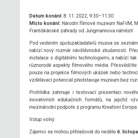
Datum konání:
8. 11. 2022, 9:30–11:30
Místo konání:
Národní filmové muzeum NaFilM, M
Františkánské zahrady od Jungmannova náměstí
Pod vedením spoluzakladatelů muzea se seznámít
nabízí nový rozměr návštěvnické zkušenosti. Před
instalace s digitálními technologiemi, a nabízí t
různorodé aspekty filmového média. Přesvědčíte
pouze na projekce filmových ukázek nebo technic
vzdělávací potenciál představuje muzeum bez rozs
Prohlídka zahrnuje i testovací prezentaci nového
inovativních edukačních formátů, na jejichž 
mezinárodní podpoře z programu Kreativní Evropa 
Vstup volný.
Zájemci se mohou přihlašovat do neděle
6. listop