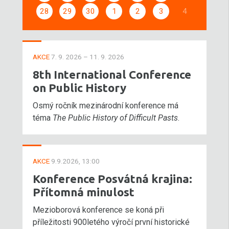
28
29
30
1
2
3
4
AKCE
7. 9. 2026 – 11. 9. 2026
8th International Conference
on Public History
Osmý ročník mezinárodní konference má
téma
The Public History of Difficult Pasts
.
AKCE
9.9.2026, 13:00
Konference Posvátná krajina:
Přítomná minulost
Mezioborová konference se koná při
příležitosti 900letého výročí první historické