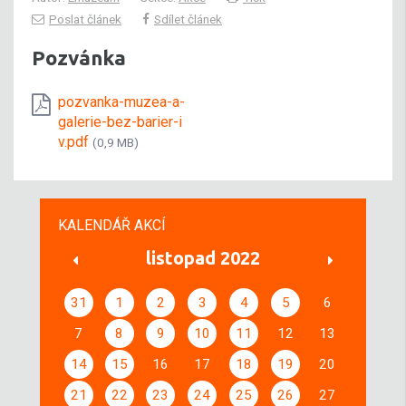
Poslat článek
Sdílet článek
Pozvánka
pozvanka-muzea-a-
galerie-bez-barier-i
v.pdf
(0,9 MB)
KALENDÁŘ AKCÍ
listopad 2022
31
1
2
3
4
5
6
7
8
9
10
11
12
13
14
15
16
17
18
19
20
21
22
23
24
25
26
27