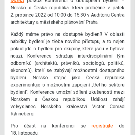
MOBA
pořádá Konferenci o dostupném bydlení –
Norsko x Česká republika, která proběhne v pátek
2. prosince 2022 od 10:00 do 15:30 v Auditoriu Centra
architektury a městského plánování Praha.
Každý máme právo na dostupné bydlení! V oblasti
nabídky bydlení je třeba nového přístupu, a to nejen
pokud jde o bydlení pro skupiny, které jsou v bytové
nouzi. Konference sdružuje interdisciplinární tým
odborníků (architektů, právníků, sociologů, politiků,
ekonomů), kteří se zabývají možnostmi dostupného
bydlení. Norsko stejně jako Česká republika
experimentuje s možnostmi zapojení „třetího sektoru
bydlení“. Konference umožní sdílení zkušeností mezi
Norskem a Českou republikou. Událost zahájí
velvyslanec Norského království Victor Conrad
Rønneberg.
Pro účast na konferenci se
registrujte
do
18. listopadu.