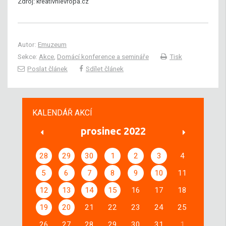
Zdroj: kreativnievropa.cz
Autor:
Emuzeum
Sekce:
Akce
,
Domácí konference a semináře
Tisk
Poslat článek
Sdílet článek
KALENDÁŘ AKCÍ
prosinec 2022
28
29
30
1
2
3
4
5
6
7
8
9
10
11
12
13
14
15
16
17
18
19
20
21
22
23
24
25
26
27
28
29
30
31
1