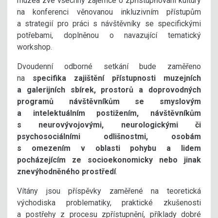
muzea zve všechny zájemce o zpřístupňování kultury
na konferenci věnovanou inkluzivním přístupům
a strategií pro práci s návštěvníky se specifickými
potřebami, doplněnou o navazující tematický
workshop.
Dvoudenní odborné setkání bude zaměřeno
na
specifika zajištění přístupnosti muzejních
a galerijních sbírek, prostorů a doprovodných
programů návštěvníkům se smyslovým
a intelektuálním postižením, návštěvníkům
s neurovývojovými, neurologickými či
psychosociálními odlišnostmi, osobám
s omezením v oblasti pohybu a lidem
pocházejícím ze socioekonomicky nebo jinak
znevýhodněného prostředí
.
Vítány jsou příspěvky zaměřené na teoretická
východiska problematiky, praktické zkušenosti
a postřehy z procesu zpřístupnění, příklady dobré