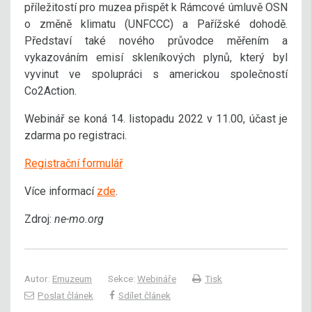
příležitostí pro muzea přispět k Rámcové úmluvě OSN
o změně klimatu (UNFCCC) a Pařížské dohodě.
Představí také nového průvodce měřením a
vykazováním emisí skleníkových plynů, který byl
vyvinut ve spolupráci s americkou společností
Co2Action.
Webinář se koná 14. listopadu 2022 v 11.00, účast je
zdarma po registraci.
Registrační formulář
Více informací
zde
.
Zdroj:
ne-mo.org
Autor:
Emuzeum
Sekce:
Webináře
Tisk
Poslat článek
Sdílet článek