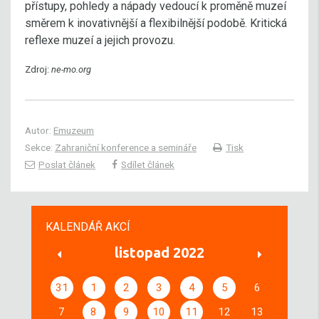
přístupy, pohledy a nápady vedoucí k proměně muzeí
směrem k inovativnější a flexibilnější podobě. Kritická
reflexe muzeí a jejich provozu.
Zdroj:
ne-mo.org
Autor:
Emuzeum
Sekce:
Zahraniční konference a semináře
Tisk
Poslat článek
Sdílet článek
KALENDÁŘ AKCÍ
listopad 2022
31
1
2
3
4
5
6
7
8
9
10
11
12
13