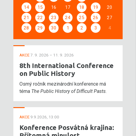
14
15
16
17
18
19
20
21
22
23
24
25
26
27
28
29
30
1
2
3
4
AKCE
7. 9. 2026 – 11. 9. 2026
8th International Conference
on Public History
Osmý ročník mezinárodní konference má
téma
The Public History of Difficult Pasts
.
AKCE
9.9.2026, 13:00
Konference Posvátná krajina:
Přítomná minulost