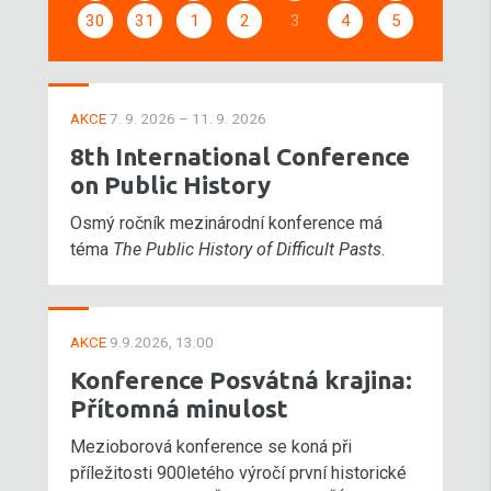
30
31
1
2
3
4
5
AKCE
7. 9. 2026 – 11. 9. 2026
8th International Conference
on Public History
Osmý ročník mezinárodní konference má
téma
The Public History of Difficult Pasts
.
AKCE
9.9.2026, 13:00
Konference Posvátná krajina:
Přítomná minulost
Mezioborová konference se koná při
příležitosti 900letého výročí první historické