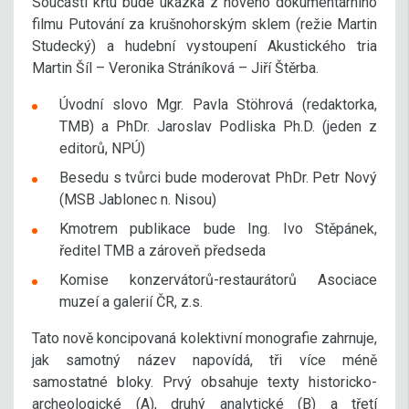
Součástí křtu bude ukázka z nového dokumentárního
filmu Putování za krušnohorským sklem (režie Martin
Studecký) a hudební vystoupení Akustického tria
Martin Šíl – Veronika Stráníková – Jiří Štěrba.
Úvodní slovo Mgr. Pavla Stöhrová (redaktorka,
TMB) a PhDr. Jaroslav Podliska Ph.D. (jeden z
editorů, NPÚ)
Besedu s tvůrci bude moderovat PhDr. Petr Nový
(MSB Jablonec n. Nisou)
Kmotrem publikace bude Ing. Ivo Stěpánek,
ředitel TMB a zároveň předseda
Komise konzervátorů-restaurátorů Asociace
muzeí a galerií ČR, z.s.
Tato nově koncipovaná kolektivní monografie zahrnuje,
jak samotný název napovídá, tři více méně
samostatné bloky. Prvý obsahuje texty historicko-
archeologické (A), druhý analytické (B) a třetí