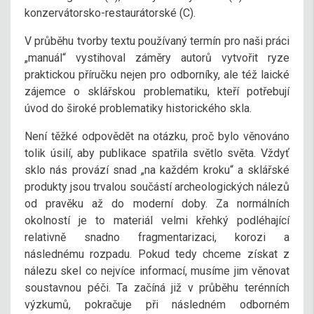
konzervátorsko-restaurátorské (C).
V průběhu tvorby textu používaný termín pro naši práci
„manuál“ vystihoval záměry autorů vytvořit ryze
praktickou příručku nejen pro odborníky, ale též laické
zájemce o sklářskou problematiku, kteří potřebují
úvod do široké problematiky historického skla.
Není těžké odpovědět na otázku, proč bylo věnováno
tolik úsilí, aby publikace spatřila světlo světa. Vždyť
sklo nás provází snad „na každém kroku“ a sklářské
produkty jsou trvalou součástí archeologických nálezů
od pravěku až do moderní doby. Za normálních
okolností je to materiál velmi křehký podléhající
relativně snadno fragmentarizaci, korozi a
následnému rozpadu. Pokud tedy chceme získat z
nálezu skel co nejvíce informací, musíme jim věnovat
soustavnou péči. Ta začíná již v průběhu terénních
výzkumů, pokračuje při následném odborném