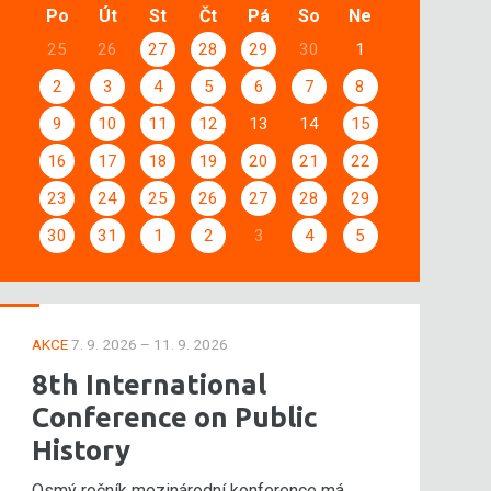
Po
Út
St
Čt
Pá
So
Ne
25
26
27
28
29
30
1
2
3
4
5
6
7
8
9
10
11
12
13
14
15
16
17
18
19
20
21
22
23
24
25
26
27
28
29
30
31
1
2
3
4
5
AKCE
7. 9. 2026 – 11. 9. 2026
8th International
Conference on Public
History
Osmý ročník mezinárodní konference má