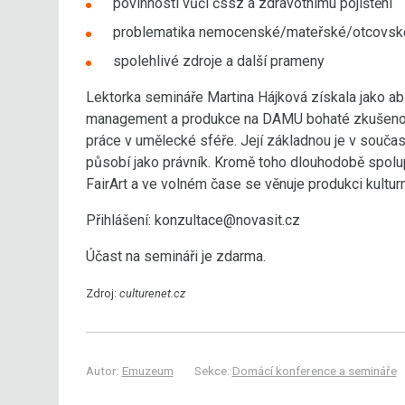
povinnosti vůči čssz a zdravotnímu pojištění
problematika nemocenské/mateřské/otcovsk
spolehlivé zdroje a další prameny
Lektorka semináře Martina Hájková získala jako ab
management a produkce na DAMU bohaté zkušenosti 
práce v umělecké sféře. Její základnou je v souča
působí jako právník. Kromě toho dlouhodobě spolu
FairArt a ve volném čase se věnuje produkci kulturn
Přihlášení: konzultace@novasit.cz
Účast na semináři je zdarma.
Zdroj:
culturenet.cz
Autor:
Emuzeum
Sekce:
Domácí konference a semináře