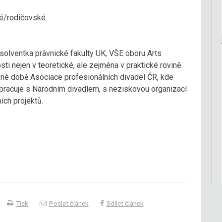
é/rodičovské
solventka právnické fakulty UK, VŠE oboru Arts
nejen v teoretické, ale zejména v praktické rovině
sné době Asociace profesionálních divadel ČR, kde
pracuje s Národním divadlem, s neziskovou organizací
ích projektů.
Tisk
Poslat článek
Sdílet článek