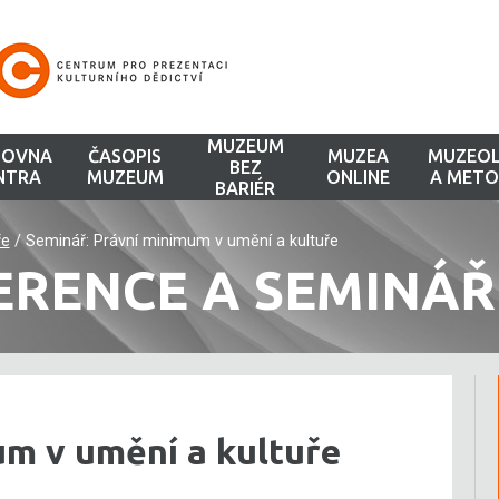
MUZEUM
HOVNA
ČASOPIS
MUZEA
MUZEOL
BEZ
NTRA
MUZEUM
ONLINE
A METO
BARIÉR
ře
/
Seminář: Právní minimum v umění a kultuře
ERENCE A SEMINÁŘ
um v umění a kultuře