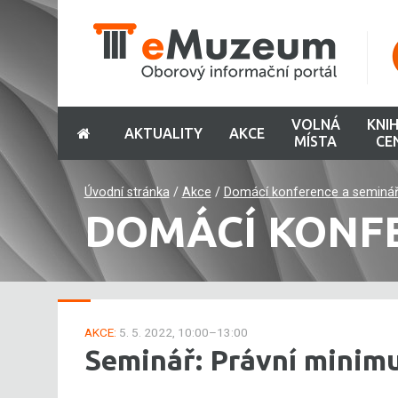
VOLNÁ
KNI
AKTUALITY
AKCE
MÍSTA
CE
Úvodní stránka
/
Akce
/
Domácí konference a seminá
DOMÁCÍ KONF
AKCE:
5. 5. 2022, 10:00–13:00
Seminář: Právní minim