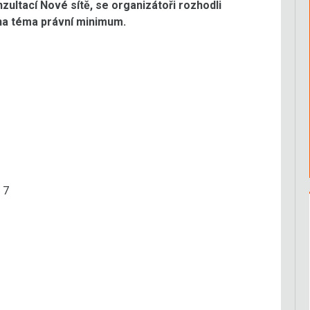
ultací Nové sítě, se organizátoři rozhodli
 na téma právní minimum.
 7