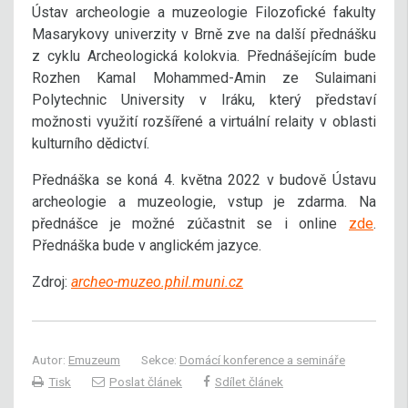
Ústav archeologie a muzeologie Filozofické fakulty
Masarykovy univerzity v Brně zve na další přednášku
z cyklu Archeologická kolokvia. Přednášejícím bude
Rozhen Kamal Mohammed-Amin ze Sulaimani
Polytechnic University v Iráku, který představí
možnosti využití rozšířené a virtuální relaity v oblasti
kulturního dědictví.
Přednáška se koná 4. května 2022 v budově Ústavu
archeologie a muzeologie, vstup je zdarma. Na
přednášce je možné zúčastnit se i online
zde
.
Přednáška bude v anglickém jazyce.
Zdroj:
archeo-muzeo.phil.muni.cz
Autor:
Emuzeum
Sekce:
Domácí konference a semináře
Tisk
Poslat článek
Sdílet článek