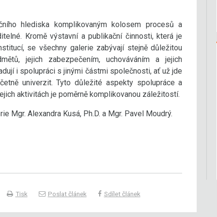
začního hlediska komplikovaným kolosem procesů a
telné. Kromě výstavní a publikační činnosti, která je
stitucí, se všechny galerie zabývají stejně důležitou
mětů, jejich zabezpečením, uchováváním a jejich
í i ​​spolupráci s jinými částmi společnosti, ať už jde
etně univerzit. Tyto důležité aspekty spolupráce a
jejich aktivitách je poměrně komplikovanou záležitostí.
rie Mgr. Alexandra Kusá, Ph.D. a Mgr. Pavel Moudrý.
Tisk
Poslat článek
Sdílet článek