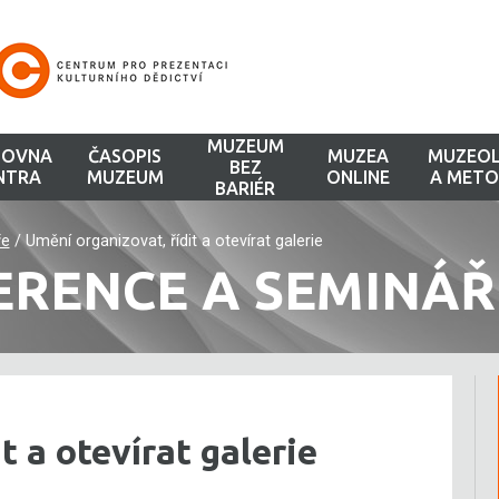
MUZEUM
HOVNA
ČASOPIS
MUZEA
MUZEOL
BEZ
NTRA
MUZEUM
ONLINE
A METO
BARIÉR
ře
/
Umění organizovat, řídit a otevírat galerie
ERENCE A SEMINÁŘ
t a otevírat galerie