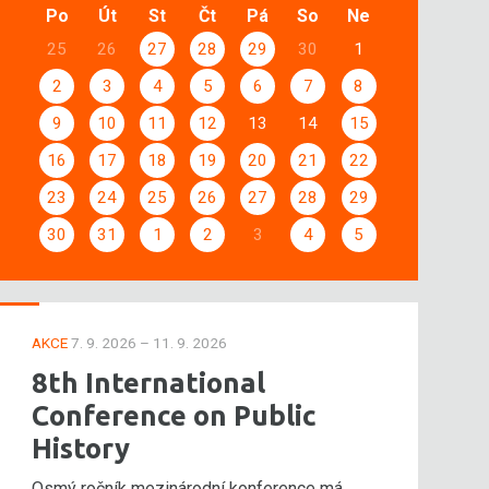
Po
Út
St
Čt
Pá
So
Ne
25
26
27
28
29
30
1
2
3
4
5
6
7
8
9
10
11
12
13
14
15
16
17
18
19
20
21
22
23
24
25
26
27
28
29
30
31
1
2
3
4
5
AKCE
7. 9. 2026 – 11. 9. 2026
8th International
Conference on Public
History
Osmý ročník mezinárodní konference má