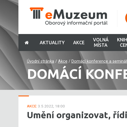
VOLNÁ
KNI
AKTUALITY
AKCE
MÍSTA
CE
Úvodní stránka
/
Akce
/
Domácí konference a seminá
DOMÁCÍ KONF
AKCE:
3.5.2022, 18:00
Umění organizovat, řídi