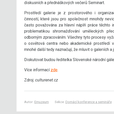
diskusních a přednáškových večerů Seminart.
Prostředí galerie je z prostorového i organi
činností, které jsou pro společnost mnohdy nevidi
často považována za hlavní náplň práce těchto in
problematikou shromažďování uměleckých před
odborným zpracováním. Všechny tyto procesy vyžaduj
o osvětová centra nebo akademické prostředí vč
mnohé další tedy naznačují, že mluvit o galeriích a 
Diskutovat budou ředitelka Slovenské národní gále
Více informací
zde
.
Zdroj:
culturenet.cz
Autor:
Emuzeum
Sekce:
Domácí konference a semináře