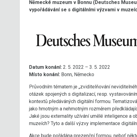
Německé muzeum v Bonnu (Deutsches Museum)
vypořádávání se s digitálními výzvami v muzeíc
Datum konání:
2. 5. 2022 – 3. 5. 2022
Místo konání:
Bonn, Německo
Průvodním tématem je „zviditelňování neviditelného
otázek spojených s digitalizací, resp. vystavování
kontextů předáváných digitální formou. Tematizo
jako hmotným a nehmotným rozměrem předkládající
Jaké jsou externality užívání umělé inteligence a o
muzeích? Tyto a další výzvy implementace digitál
Akce bude pořádána prezenční formou, neboť někt