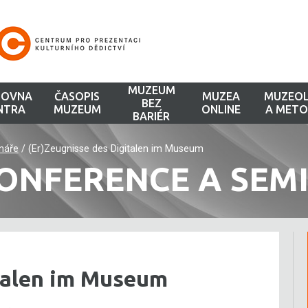
MUZEUM
HOVNA
ČASOPIS
MUZEA
MUZEOL
BEZ
NTRA
MUZEUM
ONLINE
A METO
BARIÉR
náře
/
(Er)Zeugnisse des Digitalen im Museum
ONFERENCE A SEM
italen im Museum