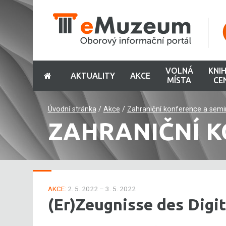
VOLNÁ
KNI
AKTUALITY
AKCE
MÍSTA
CE
Úvodní stránka
/
Akce
/
Zahraniční konference a semi
ZAHRANIČNÍ K
AKCE:
2. 5. 2022 – 3. 5. 2022
(Er)Zeugnisse des Dig