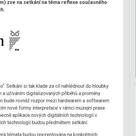
 zve na setkání na téma reflexe současného
h.
“. Setkání si tak klade za cíl nahlédnout do hloubky
m a užíváním digitalizovaných příběhů a proměny
ván bude rovněž rozpor mezi hardwarem a softwarem
m nové formy interpretace v rámci muzejní praxe.
becně aplikace nových digitálních technologií v
ních technologií budou předmětem setkání.
erá témata budou prezentována na konkrétních