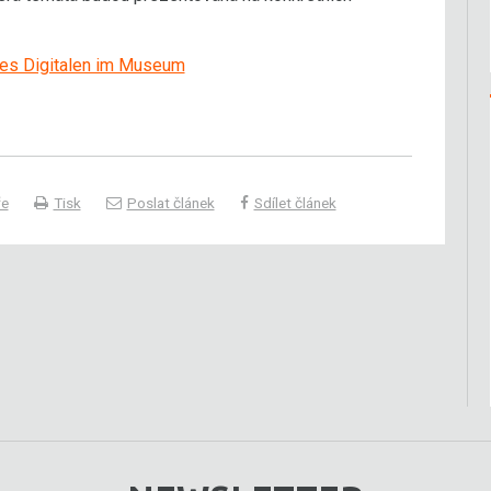
des Digitalen im Museum
ře
Tisk
Poslat článek
Sdílet článek