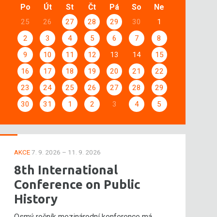
Po
Út
St
Čt
Pá
So
Ne
25
26
27
28
29
30
1
2
3
4
5
6
7
8
9
10
11
12
13
14
15
16
17
18
19
20
21
22
23
24
25
26
27
28
29
30
31
1
2
3
4
5
AKCE
7. 9. 2026 – 11. 9. 2026
8th International
Conference on Public
History
Osmý ročník mezinárodní konference má