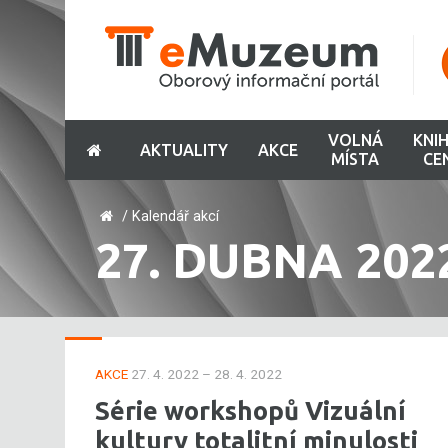
VOLNÁ
KNI
AKTUALITY
AKCE
MÍSTA
CE
/
Kalendář akcí
27. DUBNA 202
AKCE
27. 4. 2022 – 28. 4. 2022
Série workshopů Vizuální
kultury totalitní minulosti