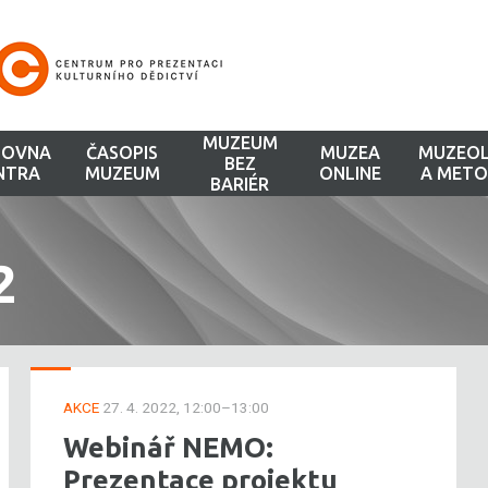
MUZEUM
HOVNA
ČASOPIS
MUZEA
MUZEOL
BEZ
NTRA
MUZEUM
ONLINE
A METO
BARIÉR
2
AKCE
27. 4. 2022, 12:00–13:00
Webinář NEMO:
Prezentace projektu