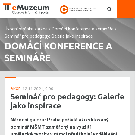
Úvodní stránka
/
Akce
/
Domácí konference a semináře
/
Seminář pro pedagogy: Galerie jako inspirace
DOMÁCÍ KONFERENCE A
SEMINÁŘE
AKCE:
12.11.2021, 0:00
Seminář pro pedagogy: Galerie
jako inspirace
Národní galerie Praha pořádá akreditovaný
seminář MŠMT zaměřený na využití
umělecké tvorby v rámci předškolní vzdělávání.