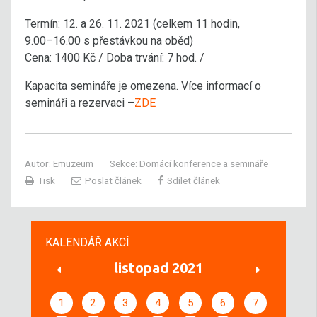
Termín: 12. a 26. 11. 2021 (celkem 11 hodin,
9.00⁠⁠–⁠⁠16.00 s přestávkou na oběd)
Cena: 1400 Kč / Doba trvání: 7 hod. /
Kapacita semináře je omezena. Více informací o
semináři a rezervaci –
ZDE
Autor:
Emuzeum
Sekce:
Domácí konference a semináře
Tisk
Poslat článek
Sdílet článek
KALENDÁŘ AKCÍ
listopad 2021
1
2
3
4
5
6
7