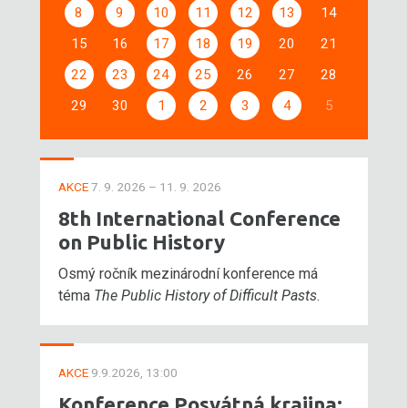
8
9
10
11
12
13
14
15
16
17
18
19
20
21
22
23
24
25
26
27
28
29
30
1
2
3
4
5
AKCE
7. 9. 2026 – 11. 9. 2026
8th International Conference
on Public History
Osmý ročník mezinárodní konference má
téma
The Public History of Difficult Pasts
.
AKCE
9.9.2026, 13:00
Konference Posvátná krajina: