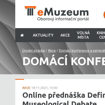
VOLNÁ
KNI
AKTUALITY
AKCE
MÍSTA
CE
Úvodní stránka
/
Akce
/
Domácí konference a seminá
DOMÁCÍ KONF
AKCE:
18.11.2021, 15:00
Online přednáška Defi
Museological Debate