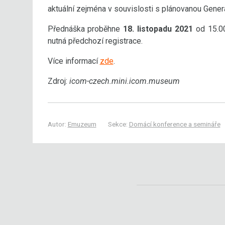
aktuální zejména v souvislosti s plánovanou Generá
Přednáška proběhne
18. listopadu 2021
od 15.00
nutná předchozí registrace.
Více informací
zde
.
Zdroj:
icom-czech.mini.icom.museum
Autor:
Emuzeum
Sekce:
Domácí konference a semináře