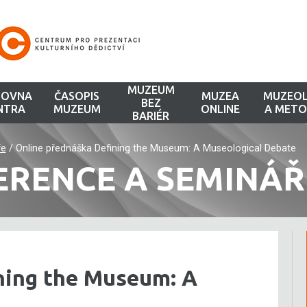
MUZEUM
HOVNA
ČASOPIS
MUZEA
MUZEOL
BEZ
NTRA
MUZEUM
ONLINE
A METO
BARIÉR
ře
/
Online přednáška Defining the Museum: A Museological Debate
ERENCE A SEMINÁŘ
ning the Museum: A