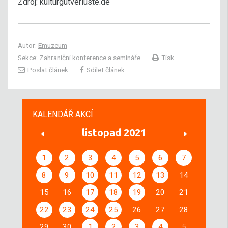
Zdroj: kulturgutverluste.de
Autor:
Emuzeum
Sekce:
Zahraniční konference a semináře
Tisk
Poslat článek
Sdílet článek
KALENDÁŘ AKCÍ
listopad 2021
1
2
3
4
5
6
7
8
9
10
11
12
13
14
15
16
17
18
19
20
21
22
23
24
25
26
27
28
29
30
1
2
3
4
5